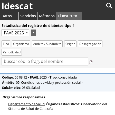
idescat
Datos
Servicios
Métodos
El Instituto
Estadística del registro de diabetes tipo 1
Tipo
Organismo
Ámbito / Subámbito
Origen
Desagregación
Periodicidad
Código
: 05 03 12
•
PAAE
: 2025
•
Tipo
:
consolidada
Ámbito
:
05. Condiciones de vida y protección social
•
Subámbito
:
05 03. Salud
Organismos responsables
Departamento de Salud
.
Órganos estadísticos:
Observatorio del
Sistema de Salud de Cataluña