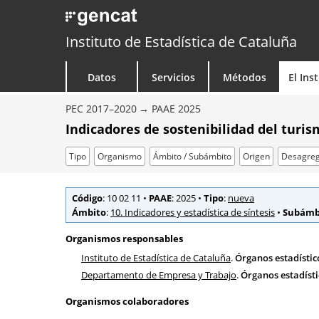
Instituto de Estadística de Cataluña
Datos
Servicios
Métodos
El Ins
PEC 2017–2020
PAAE 2025
Indicadores de sostenibilidad del turi
Tipo
Organismo
Ámbito / Subámbito
Origen
Desagreg
Código
: 10 02 11
•
PAAE
: 2025
•
Tipo
:
nueva
Ámbito
:
10. Indicadores y estadística de síntesis
•
Subámb
Organismos responsables
Instituto de Estadística de Cataluña
.
Órganos estadístic
Departamento de Empresa y Trabajo
.
Órganos estadísti
Organismos colaboradores