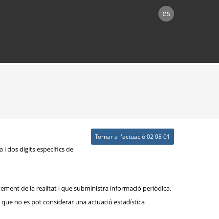
es
Tornar a l'actuació 02 08 01
 i dos dígits específics de
xement de la realitat i que subministra informació periòdica.
rò que no es pot considerar una actuació estadística