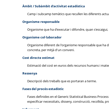
Àmbit / Subàmbit d'activitat estadística
Camp i subcamp temàtics que recullen les diferents actua
Organisme responsable
Organisme que ha d'executar i difondre, quan s'escaigui, l
Organisme col·laborador
Organisme diferent de l'organisme responsable que ha de s
concreta, per mitjà d'un conveni.
Cost directe estimat
Estimació del cost en euros dels recursos humans i material
Ressenya
Descripció dels treballs que es portaran a terme.
Fases del procés estadístic
Fases definides en el Generic Statistical Business Proce
especificar necessitats, disseny, construcció, recollida, pro