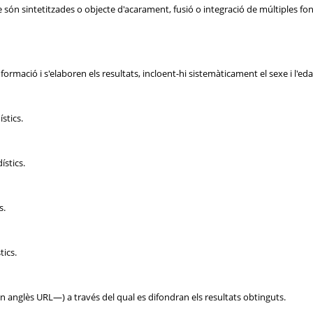
 són sintetitzades o objecte d'acarament, fusió o integració de múltiples f
ormació i s'elaboren els resultats, incloent-hi sistemàticament el sexe i l'edat
stics.
ístics.
s.
tics.
en anglès URL—) a través del qual es difondran els resultats obtinguts.