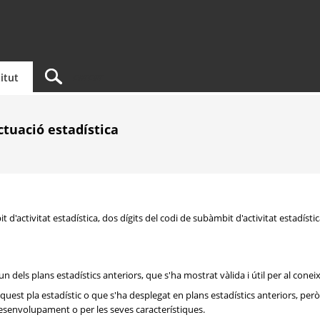
titut
actuació estadística
 d'activitat estadística, dos dígits del codi de subàmbit d'activitat estadística
 dels plans estadístics anteriors, que s'ha mostrat vàlida i útil per al conei
aquest pla estadístic o que s'ha desplegat en plans estadístics anteriors, pe
desenvolupament o per les seves característiques.