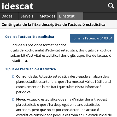
idescat
Dades
Serveis
Mètodes
L'Institut
Continguts de la fitxa descriptiva de l'actuació estadística
Codi de l'actuació estadística
Tornar a l'actuació 04 03 04
Codi de sis posicions format per dos
dígits del codi d'àmbit d'activitat estadística, dos dígits del codi de
subàmbit d'activitat estadística i dos dígits específics de l'actuació
estadística.
Tipus de l'actuació estadística
Consolidada:
Actuació estadística desplegada en algun dels
plans estadístics anteriors, que s'ha mostrat vàlida i útil per al
coneixement de la realitat i que subministra informació
periòdica.
Nova:
Actuació estadística que s'ha d'iniciar durant aquest
pla estadístic o que s'ha desplegat en plans estadístics
anteriors, però que no es pot considerar una actuació
estadística consolidada perquè es troba en un estadi inicial de