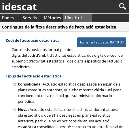
idescat
Dades
Serveis
Mètodes
L'Institut
Continguts de la fitxa descriptiva de l'actuació estadística
Codi de l'actuació estadística
Tornar a l'actuació 04 10 04
Codi de sis posicions format per dos
dígits del codi d'àmbit d'activitat estadística, dos dígits del codi de
subàmbit d'activitat estadística i dos dígits específics de l'actuació
estadística.
Tipus de l'actuació estadística
Consolidada:
Actuació estadística desplegada en algun dels
plans estadístics anteriors, que s'ha mostrat vàlida i útil per al
coneixement de la realitat i que subministra informació
periòdica.
Nova:
Actuació estadística que s'ha d'iniciar durant aquest
pla estadístic o que s'ha desplegat en plans estadístics
anteriors, però que no es pot considerar una actuació
estadística consolidada perquè es troba en un estadi inicial de