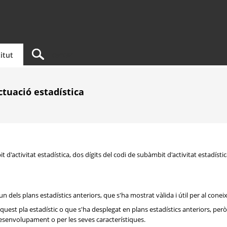
titut
actuació estadística
 d'activitat estadística, dos dígits del codi de subàmbit d'activitat estadística
 dels plans estadístics anteriors, que s'ha mostrat vàlida i útil per al conei
aquest pla estadístic o que s'ha desplegat en plans estadístics anteriors, pe
desenvolupament o per les seves característiques.