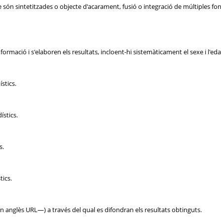
 són sintetitzades o objecte d'acarament, fusió o integració de múltiples f
ormació i s'elaboren els resultats, incloent-hi sistemàticament el sexe i l'edat
stics.
ístics.
s.
tics.
en anglès URL—) a través del qual es difondran els resultats obtinguts.