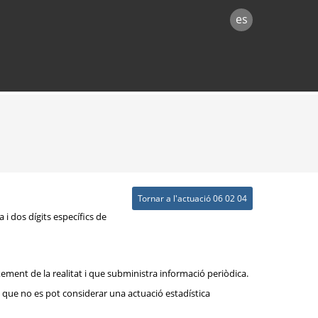
es
Tornar a l'actuació 06 02 04
 i dos dígits específics de
xement de la realitat i que subministra informació periòdica.
rò que no es pot considerar una actuació estadística