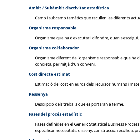
Àmbit / Subàmbit d'activitat estadística
Camp i subcamp temàtics que recullen les diferents actua
Organisme responsable
Organisme que ha d'executar i difondre, quan s'escaigui, l
Organisme col·laborador
Organisme diferent de l'organisme responsable que ha de s
concreta, per mitjà d'un conveni.
Cost directe estimat
Estimació del cost en euros dels recursos humans i material
Ressenya
Descripció dels treballs que es portaran a terme.
Fases del procés estadístic
Fases definides en el Generic Statistical Business Proce
especificar necessitats, disseny, construcció, recollida, pro