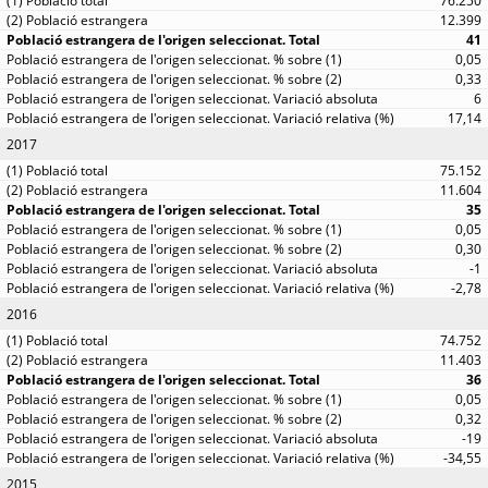
76.250
12.399
41
0,05
0,33
6
17,14
2017
75.152
11.604
35
0,05
0,30
-1
-2,78
2016
74.752
11.403
36
0,05
0,32
-19
-34,55
2015