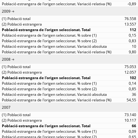
-0,89
2009
76.558
13.557
112
0,15
0,83
10
9,80
2008
75.053
12.057
102
0,14
0,85
36
54,55
2007
73.140
10.117
66
0,09
0,65