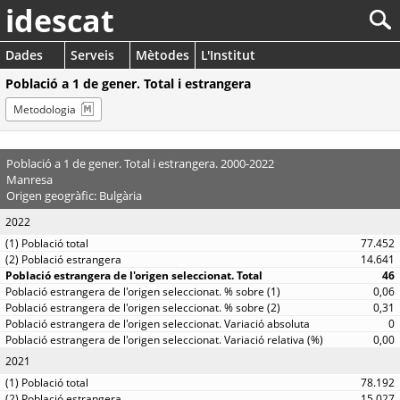
idescat
Dades
Serveis
Mètodes
L'Institut
Població a 1 de gener. Total i estrangera
Metodologia
Població a 1 de gener. Total i estrangera. 2000-2022
Manresa
Origen geogràfic: Bulgària
2022
77.452
14.641
46
0,06
0,31
0
0,00
2021
78.192
15.027