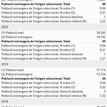
46
0,06
0,31
1
2,22
2020
78.245
14.742
45
0,06
0,31
1
2,27
2019
77.714
13.724
44
0,06
0,32
3
7,32
2018