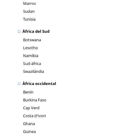
Marroc
Sudan
Tunísia
Àfrica del Sud
Botswana
Lesotho
Namíbia
Sud-àfrica
Swazilàndia
Àfrica occidental
Benín
Burkina Faso
Cap Verd
Costa d'Ivori
Ghana
Guinea