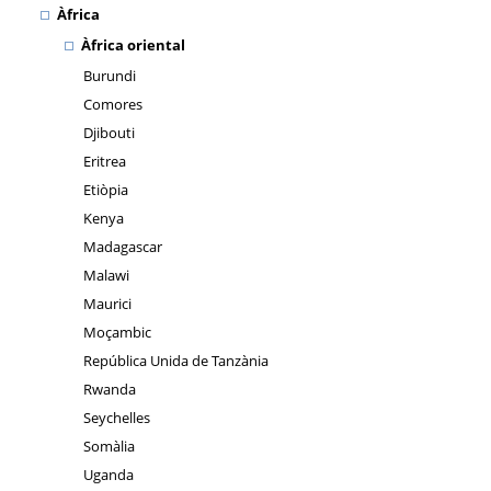
Àfrica
Àfrica oriental
Burundi
Comores
Djibouti
Eritrea
Etiòpia
Kenya
Madagascar
Malawi
Maurici
Moçambic
República Unida de Tanzània
Rwanda
Seychelles
Somàlia
Uganda