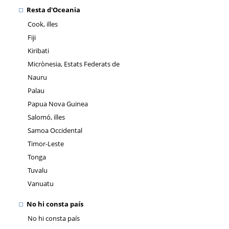
Resta d'Oceania
Cook, illes
Fiji
Kiribati
Micrònesia, Estats Federats de
Nauru
Palau
Papua Nova Guinea
Salomó, illes
Samoa Occidental
Timor-Leste
Tonga
Tuvalu
Vanuatu
No hi consta país
No hi consta país