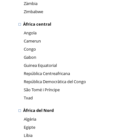
Zàmbia
Zimbabwe
Àfrica central
Angola
Camerun
Congo
Gabon
Guinea Equatorial
República Centreafricana
República Democràtica del Congo
São Tomé i Príncipe
Txad
Àfrica del Nord
Algèria
Egipte
Líbia