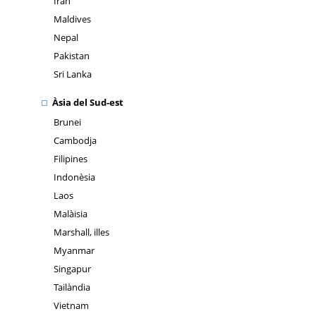
Iran
Maldives
Nepal
Pakistan
Sri Lanka
Àsia del Sud-est
Brunei
Cambodja
Filipines
Indonèsia
Laos
Malàisia
Marshall, illes
Myanmar
Singapur
Tailàndia
Vietnam