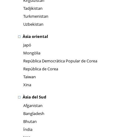
Kirguizistan
Tadjikistan
Turkmenistan
Uzbekistan
Àsia oriental
Japó
Mongòlia
República Democràtica Popular de Corea
República de Corea
Taiwan
Xina
Àsia del Sud
Afganistan
Bangladesh
Bhutan
Índia