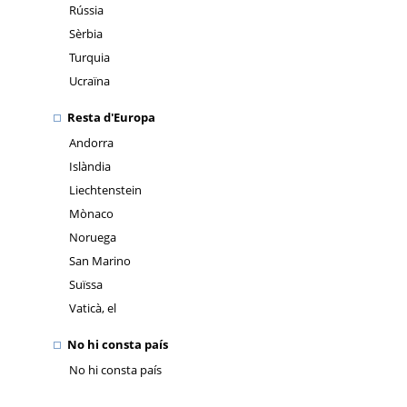
Rússia
Sèrbia
Turquia
Ucraïna
Resta d'Europa
Andorra
Islàndia
Liechtenstein
Mònaco
Noruega
San Marino
Suïssa
Vaticà, el
No hi consta país
No hi consta país