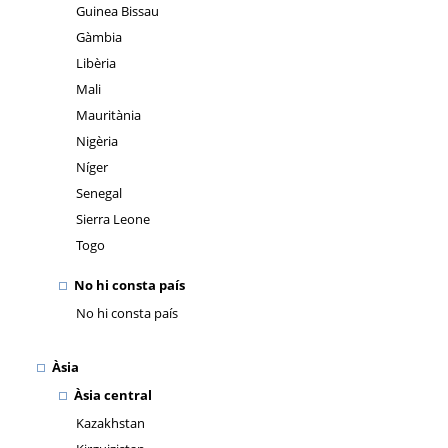
Guinea Bissau
Gàmbia
Libèria
Mali
Mauritània
Nigèria
Níger
Senegal
Sierra Leone
Togo
No hi consta país
No hi consta país
Àsia
Àsia central
Kazakhstan