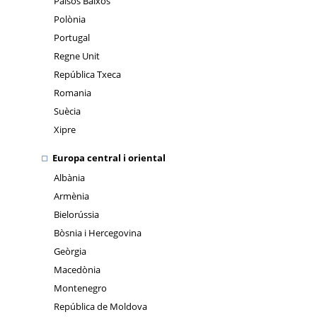
Països Baixos
Polònia
Portugal
Regne Unit
República Txeca
Romania
Suècia
Xipre
Europa central i oriental
Albània
Armènia
Bielorússia
Bòsnia i Hercegovina
Geòrgia
Macedònia
Montenegro
República de Moldova