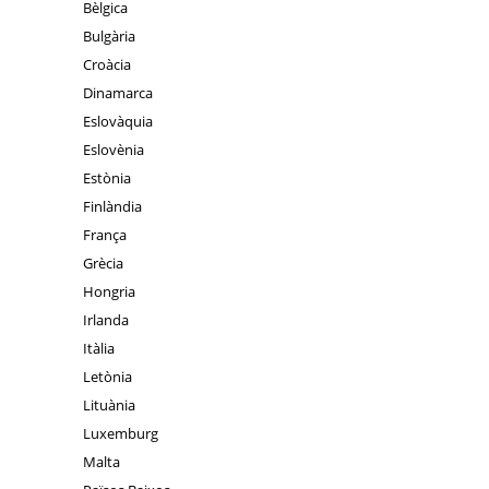
Bèlgica
Bulgària
Croàcia
Dinamarca
Eslovàquia
Eslovènia
Estònia
Finlàndia
França
Grècia
Hongria
Irlanda
Itàlia
Letònia
Lituània
Luxemburg
Malta