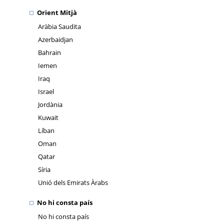
Orient Mitjà
Aràbia Saudita
Azerbaidjan
Bahrain
Iemen
Iraq
Israel
Jordània
Kuwait
Líban
Oman
Qatar
Síria
Unió dels Emirats Àrabs
No hi consta país
No hi consta país