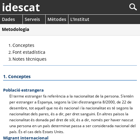
idescat
Dades
Serveis
Mètodes
L'Institut
Metodologia
Conceptes
Font estadística
Notes tècniques
1. Conceptes
Població estrangera
El terme estranger fa referència a la nacionalitat de la persona. S'entén
per estranger a Espanya, segons la Llei d'estrangeria 8/2000, de 22 de
desembre, tot aquell que no és nacional i la nacionalitat es té segons la
nacionalitat dels pares, és a dir, per dret sanguini. En altres països la
nacionalitat és donada pel dret de sòl, és a dir, només per haver nascut
una persona en un país determinat passa a ser considerada nacional del
país. És el cas dels Estats Units.
Migrant internacional