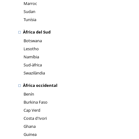
Marroc
Sudan
Tunísia
Àfrica del Sud
Botswana
Lesotho
Namíbia
Sud-àfrica
Swazilàndia
Àfrica occidental
Benín
Burkina Faso
Cap Verd
Costa d'Ivori
Ghana
Guinea