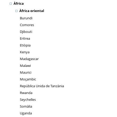
Àfrica
Àfrica oriental
Burundi
Comores
Djibouti
Eritrea
Etiòpia
Kenya
Madagascar
Malawi
Maurici
Moçambic
República Unida de Tanzània
Rwanda
Seychelles
Somàlia
Uganda