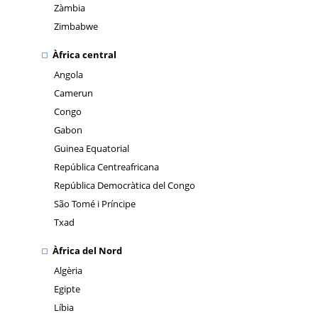
Zàmbia
Zimbabwe
Àfrica central
Angola
Camerun
Congo
Gabon
Guinea Equatorial
República Centreafricana
República Democràtica del Congo
São Tomé i Príncipe
Txad
Àfrica del Nord
Algèria
Egipte
Líbia