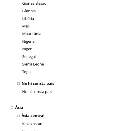
Guinea Bissau
Gàmbia
Libèria
Mali
Mauritània
Nigèria
Níger
Senegal
Sierra Leone
Togo
No hi consta país
No hi consta país
Àsia
Àsia central
Kazakhstan