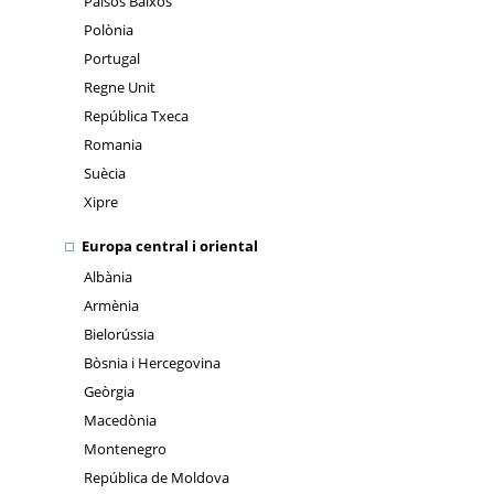
Països Baixos
Polònia
Portugal
Regne Unit
República Txeca
Romania
Suècia
Xipre
Europa central i oriental
Albània
Armènia
Bielorússia
Bòsnia i Hercegovina
Geòrgia
Macedònia
Montenegro
República de Moldova