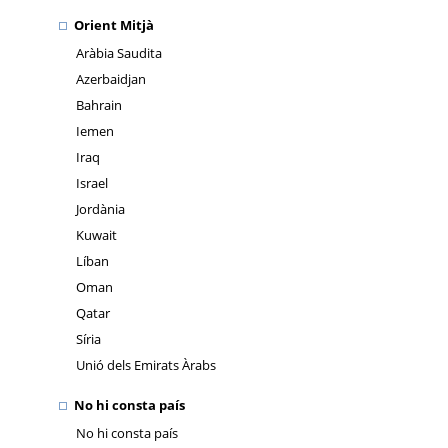
Orient Mitjà
Aràbia Saudita
Azerbaidjan
Bahrain
Iemen
Iraq
Israel
Jordània
Kuwait
Líban
Oman
Qatar
Síria
Unió dels Emirats Àrabs
No hi consta país
No hi consta país