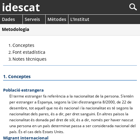
idescat
Dades
Serveis
Mètodes
L'Institut
Metodologia
Conceptes
Font estadística
Notes tècniques
1. Conceptes
Població estrangera
El terme estranger fa referència a la nacionalitat de la persona. S'entén
per estranger a Espanya, segons la Llei d'estrangeria 8/2000, de 22 de
desembre, tot aquell que no és nacional i la nacionalitat es té segons la
nacionalitat dels pares, és a dir, per dret sanguini. En altres països la
nacionalitat és donada pel dret de sòl, és a dir, només per haver nascut
una persona en un país determinat passa a ser considerada nacional del
país. És el cas dels Estats Units.
Migrant internacional