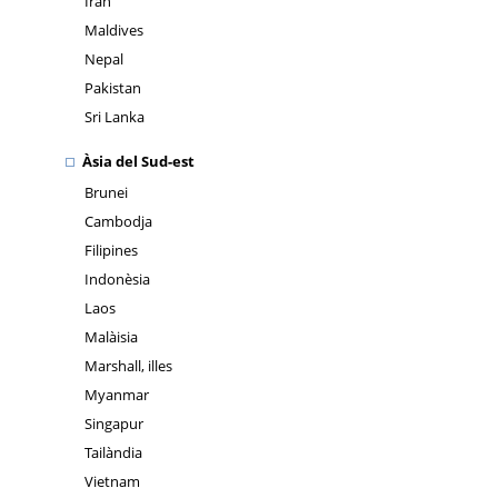
Iran
Maldives
Nepal
Pakistan
Sri Lanka
Àsia del Sud-est
Brunei
Cambodja
Filipines
Indonèsia
Laos
Malàisia
Marshall, illes
Myanmar
Singapur
Tailàndia
Vietnam