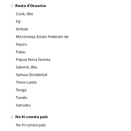
Resta d'Oceania
Cook, illes
Fiji
Kiribati
Micrònesia, Estats Federats de
Nauru
Palau
Papua Nova Guinea
Salomó, illes
Samoa Occidental
Timor-Leste
Tonga
Tuvalu
Vanuatu
No hi consta país
No hi consta país