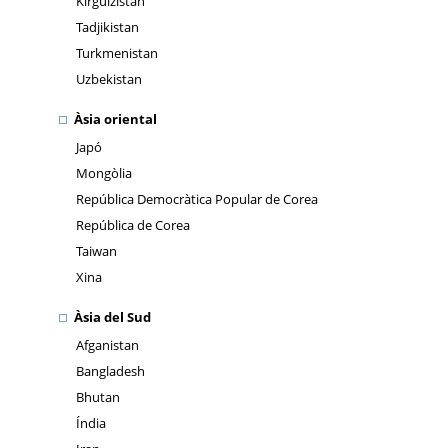
Kirguizistan
Tadjikistan
Turkmenistan
Uzbekistan
Àsia oriental
Japó
Mongòlia
República Democràtica Popular de Corea
República de Corea
Taiwan
Xina
Àsia del Sud
Afganistan
Bangladesh
Bhutan
Índia