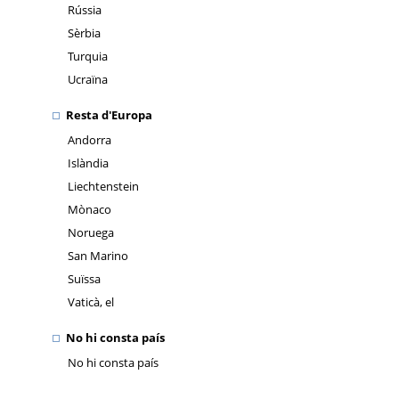
Rússia
Sèrbia
Turquia
Ucraïna
Resta d'Europa
Andorra
Islàndia
Liechtenstein
Mònaco
Noruega
San Marino
Suïssa
Vaticà, el
No hi consta país
No hi consta país