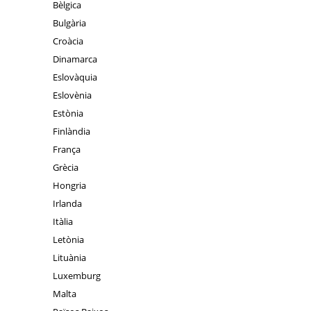
Bèlgica
Bulgària
Croàcia
Dinamarca
Eslovàquia
Eslovènia
Estònia
Finlàndia
França
Grècia
Hongria
Irlanda
Itàlia
Letònia
Lituània
Luxemburg
Malta