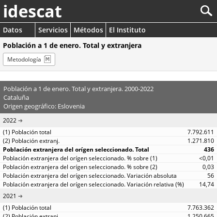
idescat
Datos
Servicios
Métodos
El Instituto
Población a 1 de enero. Total y extranjera
Metodología
Población a 1 de enero. Total y extranjera. 2000-2022
Cataluña
Origen geográfico: Eslovenia
2022
7.792.611
1.271.810
436
<0,01
0,03
56
14,74
2021
7.763.362
1.250.665