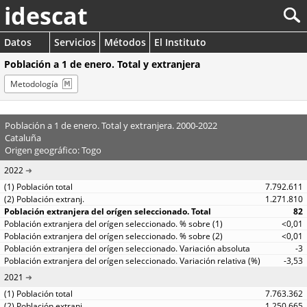
idescat
Datos
Servicios
Métodos
El Instituto
Población a 1 de enero. Total y extranjera
Metodología
Población a 1 de enero. Total y extranjera. 2000-2022
Cataluña
Origen geográfico: Togo
2022
7.792.611
1.271.810
82
<0,01
<0,01
-3
-3,53
2021
7.763.362
1.250.665