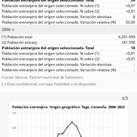
24
<0,01
<0,01
8
50,00
2000
6.261.999
181.590
16
<0,01
<0,01
..
..
Fuente: Idescat. Padrón municipal de habitantes.
(..) Dato confidencial, con baja fiabilidad o no disponible.