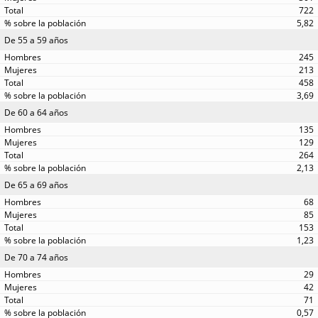
722
5,82
De 55 a 59 años
245
213
458
3,69
De 60 a 64 años
135
129
264
2,13
De 65 a 69 años
68
85
153
1,23
De 70 a 74 años
29
42
71
0,57