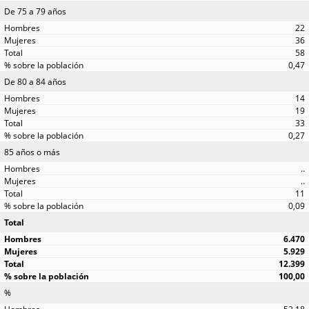
De 75 a 79 años
22
36
58
0,47
De 80 a 84 años
14
19
33
0,27
85 años o más
..
..
11
0,09
Total
6.470
5.929
12.399
100,00
%