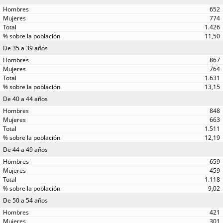
652
774
1.426
11,50
De 35 a 39 años
867
764
1.631
13,15
De 40 a 44 años
848
663
1.511
12,19
De 44 a 49 años
659
459
1.118
9,02
De 50 a 54 años
421
301