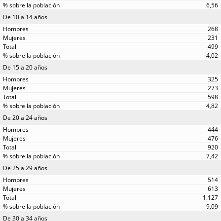
6,56
De 10 a 14 años
268
231
499
4,02
De 15 a 20 años
325
273
598
4,82
De 20 a 24 años
444
476
920
7,42
De 25 a 29 años
514
613
1.127
9,09
De 30 a 34 años