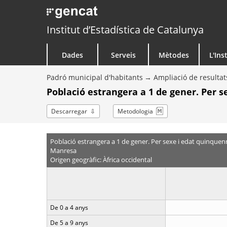
Institut d’Estadística de Catalunya
Dades
Serveis
Mètodes
L'Ins
Padró municipal d'habitants
Ampliació de resultat
Població estrangera a 1 de gener. Per 
Descarregar
Metodologia
Població estrangera a 1 de gener. Per sexe i edat quinquen
Manresa
Origen geogràfic: Àfrica occidental
De 0 a 4 anys
De 5 a 9 anys