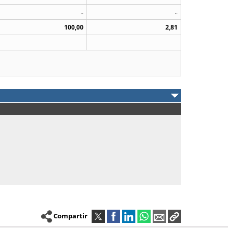
..
..
100,00
2,81
Compartir