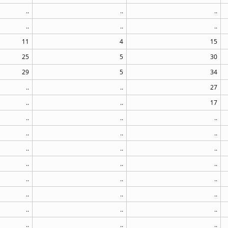
..
..
..
..
..
..
11
4
15
25
5
30
29
5
34
..
..
27
..
..
17
..
..
..
..
..
..
..
..
..
..
..
..
..
..
..
..
..
..
..
..
..
..
..
..