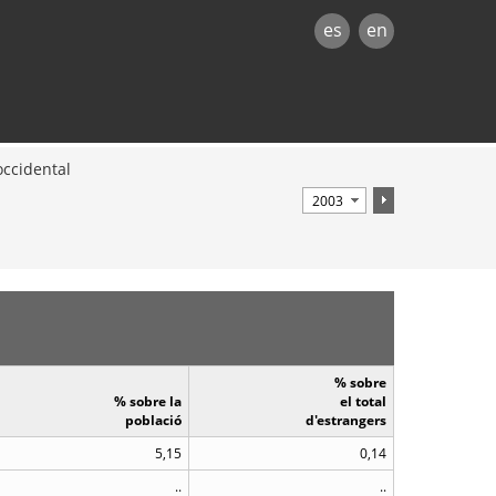
es
en
occidental
% sobre
% sobre la
el total
població
d'estrangers
5,15
0,14
..
..