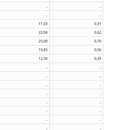
..
..
..
..
11,03
0,31
22,06
0,62
25,00
0,70
19,85
0,56
12,50
0,35
..
..
..
..
..
..
..
..
..
..
..
..
..
..
..
..