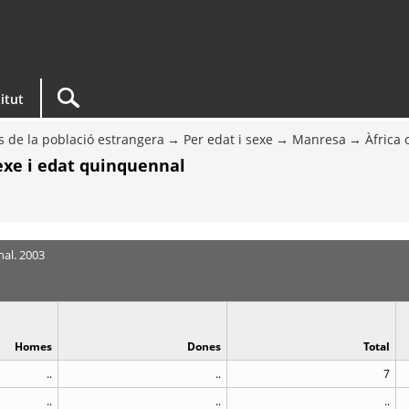
titut
s de la població estrangera
Per edat i sexe
Manresa
Àfrica 
sexe i edat quinquennal
nal. 2003
Homes
Dones
Total
..
..
7
..
..
..