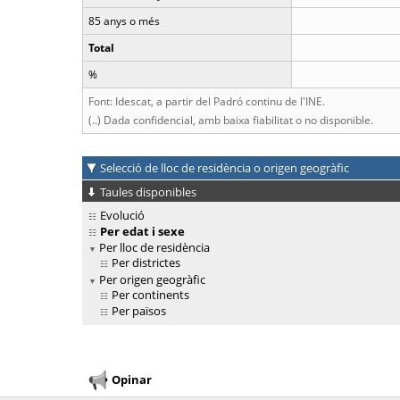
85 anys o més
Total
%
Font: Idescat, a partir del Padró continu de l'INE.
(..) Dada confidencial, amb baixa fiabilitat o no disponible.
Selecció de lloc de residència o origen geogràfic
Taules disponibles
Evolució
Per edat i sexe
Per lloc de residència
Per districtes
Per origen geogràfic
Per continents
Per països
Opinar