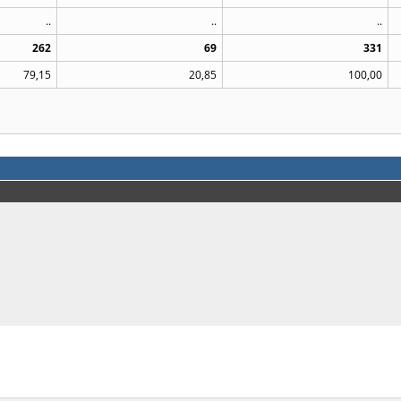
..
..
..
262
69
331
79,15
20,85
100,00