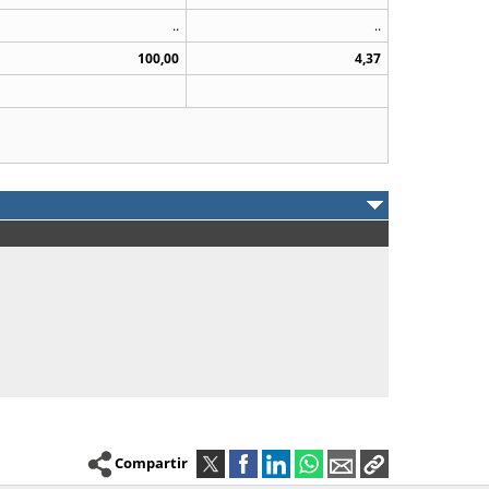
..
..
100,00
4,37
Compartir