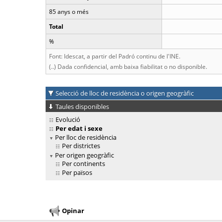
85 anys o més
Total
%
Font: Idescat, a partir del Padró continu de l'INE.
(..) Dada confidencial, amb baixa fiabilitat o no disponible.
Selecció de lloc de residència o origen geogràfic
Taules disponibles
Evolució
Per edat i sexe
Per lloc de residència
Per districtes
Per origen geogràfic
Per continents
Per països
Opinar