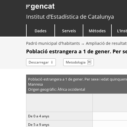
Institut d’Estadística de Catalunya
Dades
Serveis
Mètodes
L'Ins
Padró municipal d'habitants
Ampliació de resultat
Població estrangera a 1 de gener. Per 
Descarregar
Metodologia
Població estrangera a 1 de gener. Per sexe i edat quinquen
Manresa
Origen geogràfic: Àfrica occidental
De 0 a 4 anys
De 5 a 9 anys