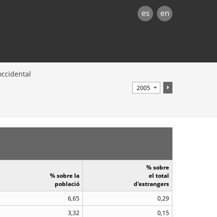
es
en
occidental
% sobre
% sobre la
el total
població
d'estrangers
6,65
0,29
3,32
0,15