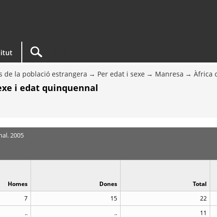
titut
s de la població estrangera
Per edat i sexe
Manresa
Àfrica 
sexe i edat quinquennal
nal. 2005
Homes
Dones
Total
7
15
22
..
..
11