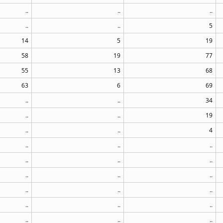
..
..
..
..
..
5
14
5
19
58
19
77
55
13
68
63
6
69
..
..
34
..
..
19
..
..
4
..
..
..
..
..
..
..
..
..
..
..
..
..
..
..
..
..
..