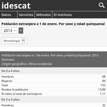
idescat
Datos
Servicios
Métodos
El Instituto
Población extranjera a 1 de enero. Por sexo y edad quinquenal
Metodología
Población extranjera a 1 de enero. Por sexo y edad quinquenal. 2013
Manresa
Origen geográfico: África occidental
De 0 a 4 años
68
84
152
13,86
1,11
De 5 a 9 años
32