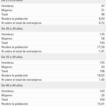
De 25 a 29 años
47
51
98
8,93
0,72
De 30 a 34 años
135
58
193
17,59
1,41
De 35 a 39 años
155
43
198
18,05
1,45
De 40 a 44 años
143
26
169
15,41