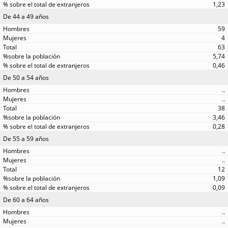
1,23
De 44 a 49 años
59
4
63
5,74
0,46
De 50 a 54 años
..
..
38
3,46
0,28
De 55 a 59 años
..
..
12
1,09
0,09
De 60 a 64 años
..
..