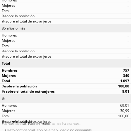
..
..
..
..
..
85 años o más
..
..
..
..
..
Total
757
340
1.097
100,00
8,01
%
69,01
30,99
100,00
Fuente: Idescat. Padrón municipal de habitantes.
(..) Dato confidencial, con baja fiabilidad o no disponible.