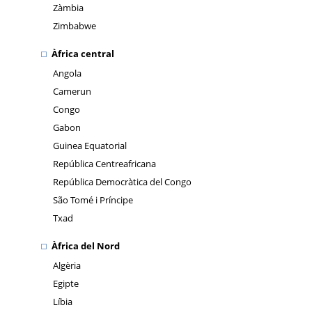
Zàmbia
Zimbabwe
Àfrica central
Angola
Camerun
Congo
Gabon
Guinea Equatorial
República Centreafricana
República Democràtica del Congo
São Tomé i Príncipe
Txad
Àfrica del Nord
Algèria
Egipte
Líbia