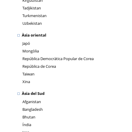
Kirguizistan
Tadjikistan
Turkmenistan
Uzbekistan
Àsia oriental
Japó
Mongòlia
República Democràtica Popular de Corea
República de Corea
Taiwan
Xina
Àsia del Sud
Afganistan
Bangladesh
Bhutan
Índia