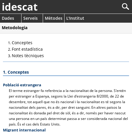
idescat
Dades
Serveis
Mètodes
L'Institut
Metodologia
Conceptes
Font estadística
Notes tècniques
1. Conceptes
Població estrangera
El terme estranger fa referència a la nacionalitat de la persona. S'entén
per estranger a Espanya, segons la Llei d'estrangeria 8/2000, de 22 de
desembre, tot aquell que no és nacional i la nacionalitat es té segons la
nacionalitat dels pares, és a dir, per dret sanguini. En altres països la
nacionalitat és donada pel dret de sòl, és a dir, només per haver nascut
una persona en un país determinat passa a ser considerada nacional del
país. És el cas dels Estats Units.
Migrant internacional