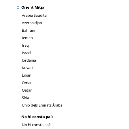
Orient Mitjà
Aràbia Saudita
Azerbaidjan
Bahrain
Iemen
Iraq
Israel
Jordània
Kuwait
Líban
Oman
Qatar
Síria
Unió dels Emirats Àrabs
No hi consta país
No hi consta país