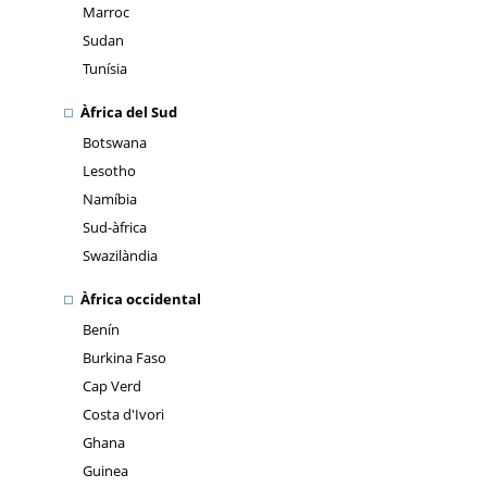
Marroc
Sudan
Tunísia
Àfrica del Sud
Botswana
Lesotho
Namíbia
Sud-àfrica
Swazilàndia
Àfrica occidental
Benín
Burkina Faso
Cap Verd
Costa d'Ivori
Ghana
Guinea