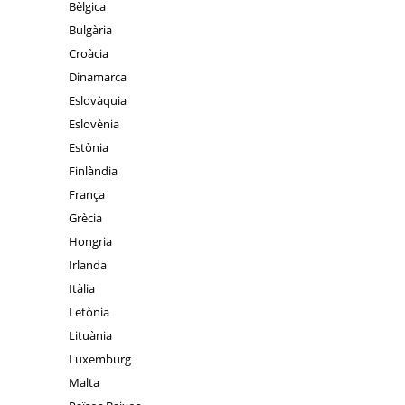
Bèlgica
Bulgària
Croàcia
Dinamarca
Eslovàquia
Eslovènia
Estònia
Finlàndia
França
Grècia
Hongria
Irlanda
Itàlia
Letònia
Lituània
Luxemburg
Malta