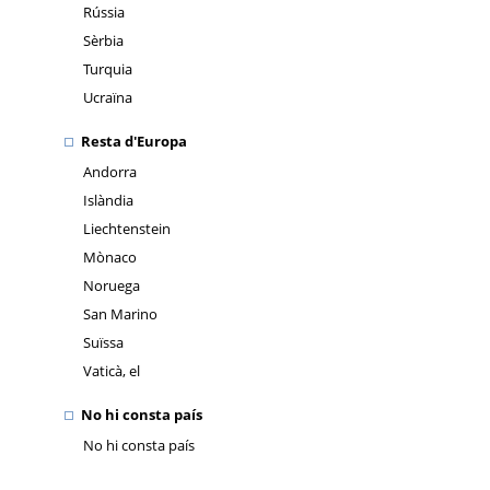
Rússia
Sèrbia
Turquia
Ucraïna
Resta d'Europa
Andorra
Islàndia
Liechtenstein
Mònaco
Noruega
San Marino
Suïssa
Vaticà, el
No hi consta país
No hi consta país