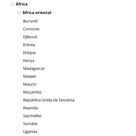
Àfrica
Àfrica oriental
Burundi
Comores
Djibouti
Eritrea
Etiòpia
Kenya
Madagascar
Malawi
Maurici
Moçambic
República Unida de Tanzània
Rwanda
Seychelles
Somàlia
Uganda