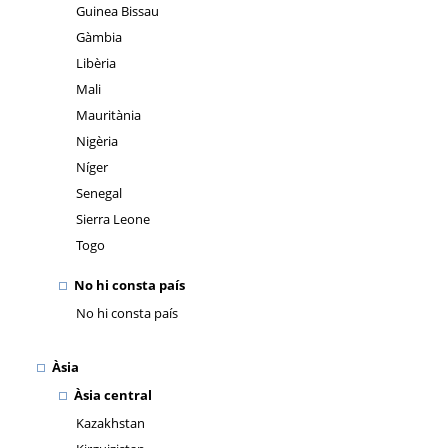
Guinea Bissau
Gàmbia
Libèria
Mali
Mauritània
Nigèria
Níger
Senegal
Sierra Leone
Togo
No hi consta país
No hi consta país
Àsia
Àsia central
Kazakhstan