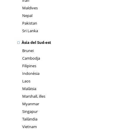
Iran
Maldives
Nepal
Pakistan
Sri Lanka
Àsia del Sud-est
Brunei
Cambodja
Filipines
Indonèsia
Laos
Malàisia
Marshall, illes
Myanmar
Singapur
Tailàndia
Vietnam