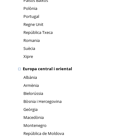
Països Baixos
Polònia
Portugal
Regne Unit
República Txeca
Romania
Suècia
Xipre
Europa central i oriental
Albània
Armènia
Bielorússia
Bòsnia i Hercegovina
Geòrgia
Macedònia
Montenegro
República de Moldova