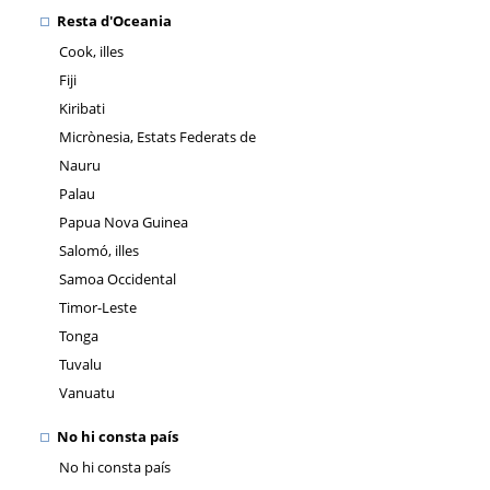
Resta d'Oceania
Cook, illes
Fiji
Kiribati
Micrònesia, Estats Federats de
Nauru
Palau
Papua Nova Guinea
Salomó, illes
Samoa Occidental
Timor-Leste
Tonga
Tuvalu
Vanuatu
No hi consta país
No hi consta país