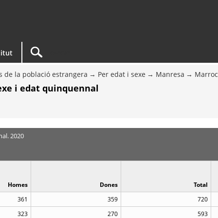
titut
s de la població estrangera
Per edat i sexe
Manresa
Marroc,
sexe i edat quinquennal
nal. 2020
Homes
Dones
Total
361
359
720
323
270
593