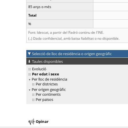
85 anys o més
Total
%
Font: Idescat, a partir del Padró continu de l'INE.
(..) Dada confidencial, amb baixa fiabilitat o no disponible.
Selecció de lloc de residència o origen geogràfic
Taules disponibles
Evolució
Per edat i sexe
Per lloc de residència
Per districtes
Per origen geogràfic
Per continents
Per països
Opinar