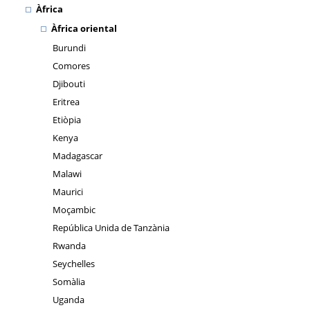
Àfrica
Àfrica oriental
Burundi
Comores
Djibouti
Eritrea
Etiòpia
Kenya
Madagascar
Malawi
Maurici
Moçambic
República Unida de Tanzània
Rwanda
Seychelles
Somàlia
Uganda