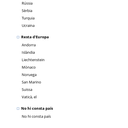
Rússia
Sèrbia
Turquia
Ucraïna
Resta d'Europa
Andorra
Islàndia
Liechtenstein
Mònaco
Noruega
San Marino
Suïssa
Vaticà, el
No hi consta país
No hi consta país