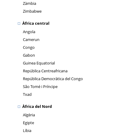
Zàmbia
Zimbabwe
Àfrica central
Angola
Camerun
Congo
Gabon
Guinea Equatorial
República Centreafricana
República Democràtica del Congo
São Tomé i Príncipe
Txad
Àfrica del Nord
Algèria
Egipte
Líbia