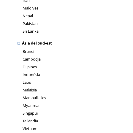
Iran
Maldives
Nepal
Pakistan
Sri Lanka
Àsia del Sud-est
Brunei
Cambodja
Filipines
Indonèsia
Laos
Malàisia
Marshall, illes
Myanmar
Singapur
Tailàndia
Vietnam