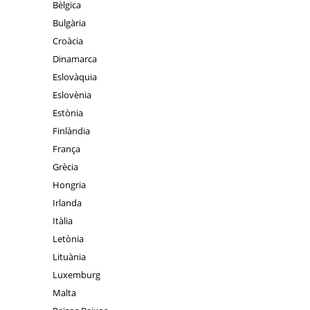
Bèlgica
Bulgària
Croàcia
Dinamarca
Eslovàquia
Eslovènia
Estònia
Finlàndia
França
Grècia
Hongria
Irlanda
Itàlia
Letònia
Lituània
Luxemburg
Malta