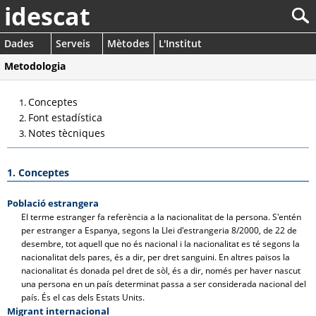
idescat
Dades
Serveis
Mètodes
L'Institut
Metodologia
Conceptes
Font estadística
Notes tècniques
1. Conceptes
Població estrangera
El terme estranger fa referència a la nacionalitat de la persona. S'entén
per estranger a Espanya, segons la Llei d'estrangeria 8/2000, de 22 de
desembre, tot aquell que no és nacional i la nacionalitat es té segons la
nacionalitat dels pares, és a dir, per dret sanguini. En altres països la
nacionalitat és donada pel dret de sòl, és a dir, només per haver nascut
una persona en un país determinat passa a ser considerada nacional del
país. És el cas dels Estats Units.
Migrant internacional