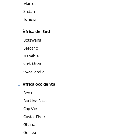
Marroc
Sudan
Tunísia
Àfrica del Sud
Botswana
Lesotho
Namíbia
Sud-àfrica
Swazilàndia
Àfrica occidental
Benín
Burkina Faso
Cap Verd
Costa d'Ivori
Ghana
Guinea