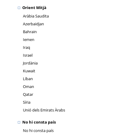
Orient Mitjà
Aràbia Saudita
Azerbaidjan
Bahrain
Iemen
Iraq
Israel
Jordània
Kuwait
Líban
Oman
Qatar
Síria
Unió dels Emirats Àrabs
No hi consta país
No hi consta país