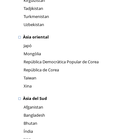
Kirguizistan
Tadjikistan
Turkmenistan
Uzbekistan
Àsia oriental
Japó
Mongòlia
República Democràtica Popular de Corea
República de Corea
Taiwan
Xina
Àsia del Sud
Afganistan
Bangladesh
Bhutan
Índia