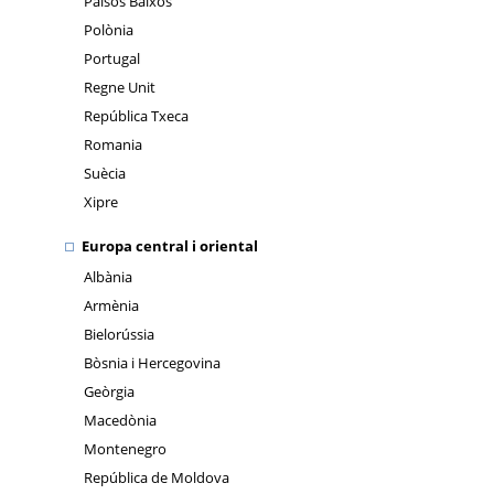
Països Baixos
Polònia
Portugal
Regne Unit
República Txeca
Romania
Suècia
Xipre
Europa central i oriental
Albània
Armènia
Bielorússia
Bòsnia i Hercegovina
Geòrgia
Macedònia
Montenegro
República de Moldova