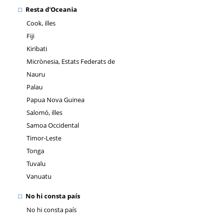
Resta d'Oceania
Cook, illes
Fiji
Kiribati
Micrònesia, Estats Federats de
Nauru
Palau
Papua Nova Guinea
Salomó, illes
Samoa Occidental
Timor-Leste
Tonga
Tuvalu
Vanuatu
No hi consta país
No hi consta país