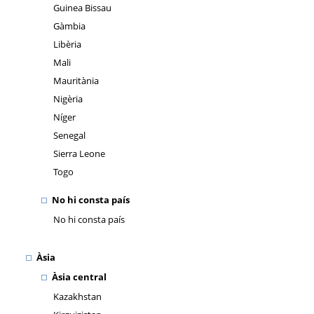
Guinea Bissau
Gàmbia
Libèria
Mali
Mauritània
Nigèria
Níger
Senegal
Sierra Leone
Togo
No hi consta país
No hi consta país
Àsia
Àsia central
Kazakhstan