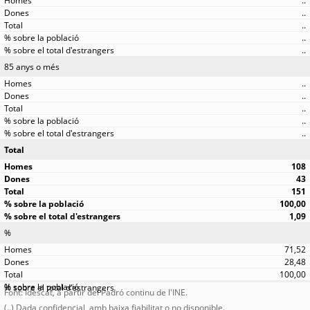
..
..
..
..
..
85 anys o més
..
..
..
..
..
Total
108
43
151
100,00
1,09
%
71,52
28,48
100,00
Font: Idescat, a partir del Padró continu de l'INE.
(..) Dada confidencial, amb baixa fiabilitat o no disponible.