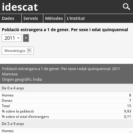
idescat
Dades
Serveis
Mètodes
L'Institut
Població estrangera a 1 de gener. Per sexe i edat quinquennal
Metodologia
Població estrangera a 1 de gener. Per sexe i edat quinquennal. 2011
Manresa
Origen geogràfic: Índia
De 0 a 4 anys
8
7
15
9,93
0,11
De 5 a 9 anys
..