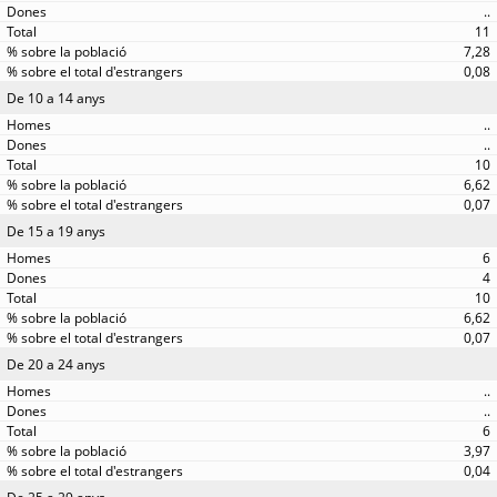
..
11
7,28
0,08
De 10 a 14 anys
..
..
10
6,62
0,07
De 15 a 19 anys
6
4
10
6,62
0,07
De 20 a 24 anys
..
..
6
3,97
0,04