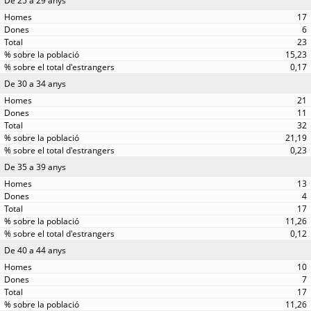
De 25 a 29 anys
17
6
23
15,23
0,17
De 30 a 34 anys
21
11
32
21,19
0,23
De 35 a 39 anys
13
4
17
11,26
0,12
De 40 a 44 anys
10
7
17
11,26