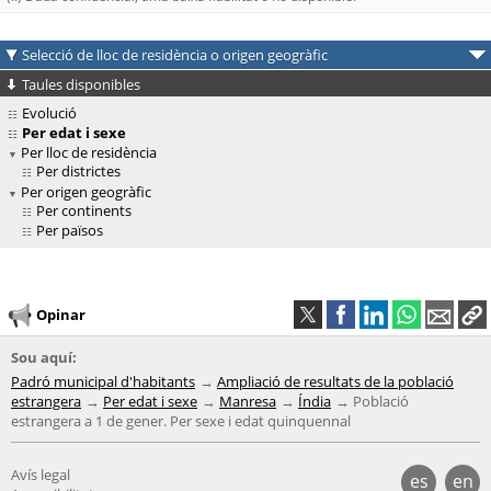
Selecció de lloc de residència o origen geogràfic
Taules disponibles
Evolució
Per edat i sexe
Per lloc de residència
Per districtes
Per origen geogràfic
Per continents
Per països
Opinar
Sou aquí:
Padró municipal d'habitants
Ampliació de resultats de la població
estrangera
Per edat i sexe
Manresa
Índia
Població
estrangera a 1 de gener. Per sexe i edat quinquennal
Avís legal
es
en