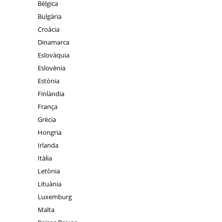
Bèlgica
Bulgària
Croàcia
Dinamarca
Eslovàquia
Eslovènia
Estònia
Finlàndia
França
Grècia
Hongria
Irlanda
Itàlia
Letònia
Lituània
Luxemburg
Malta