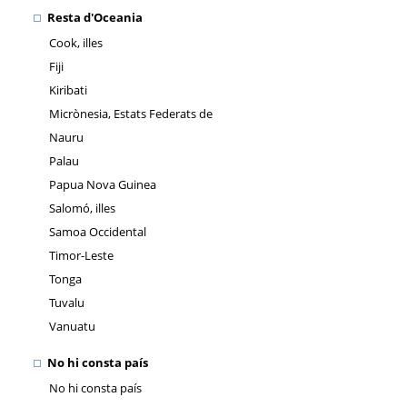
Resta d'Oceania
Cook, illes
Fiji
Kiribati
Micrònesia, Estats Federats de
Nauru
Palau
Papua Nova Guinea
Salomó, illes
Samoa Occidental
Timor-Leste
Tonga
Tuvalu
Vanuatu
No hi consta país
No hi consta país