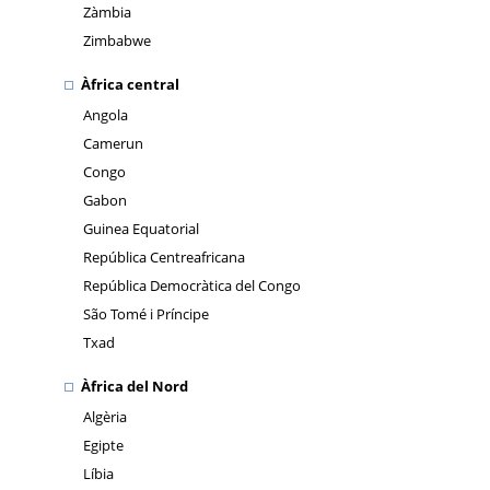
Zàmbia
Zimbabwe
Àfrica central
Angola
Camerun
Congo
Gabon
Guinea Equatorial
República Centreafricana
República Democràtica del Congo
São Tomé i Príncipe
Txad
Àfrica del Nord
Algèria
Egipte
Líbia