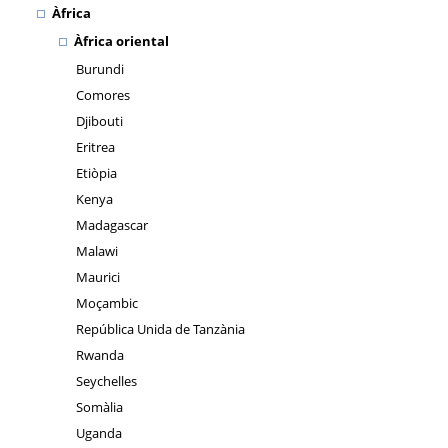
Àfrica
Àfrica oriental
Burundi
Comores
Djibouti
Eritrea
Etiòpia
Kenya
Madagascar
Malawi
Maurici
Moçambic
República Unida de Tanzània
Rwanda
Seychelles
Somàlia
Uganda