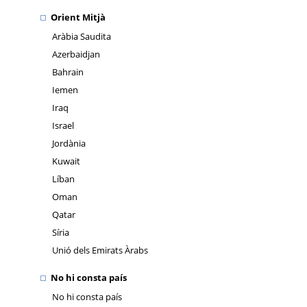
Orient Mitjà
Aràbia Saudita
Azerbaidjan
Bahrain
Iemen
Iraq
Israel
Jordània
Kuwait
Líban
Oman
Qatar
Síria
Unió dels Emirats Àrabs
No hi consta país
No hi consta país