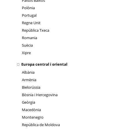
Països Baixos
Polònia
Portugal
Regne Unit
República Txeca
Romania
Suècia
Xipre
Europa central i oriental
Albània
Armènia
Bielorússia
Bòsnia i Hercegovina
Geòrgia
Macedònia
Montenegro
República de Moldova