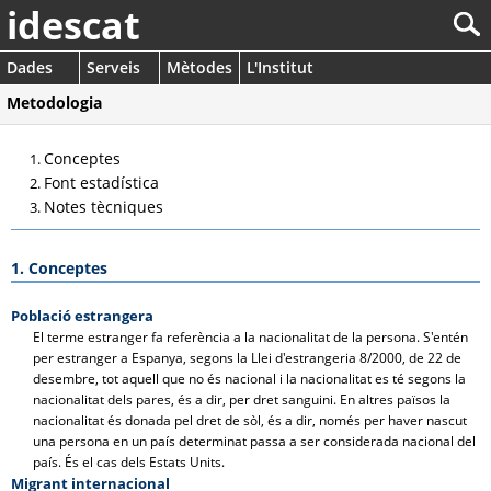
idescat
Dades
Serveis
Mètodes
L'Institut
Metodologia
Conceptes
Font estadística
Notes tècniques
1. Conceptes
Població estrangera
El terme estranger fa referència a la nacionalitat de la persona. S'entén
per estranger a Espanya, segons la Llei d'estrangeria 8/2000, de 22 de
desembre, tot aquell que no és nacional i la nacionalitat es té segons la
nacionalitat dels pares, és a dir, per dret sanguini. En altres països la
nacionalitat és donada pel dret de sòl, és a dir, només per haver nascut
una persona en un país determinat passa a ser considerada nacional del
país. És el cas dels Estats Units.
Migrant internacional