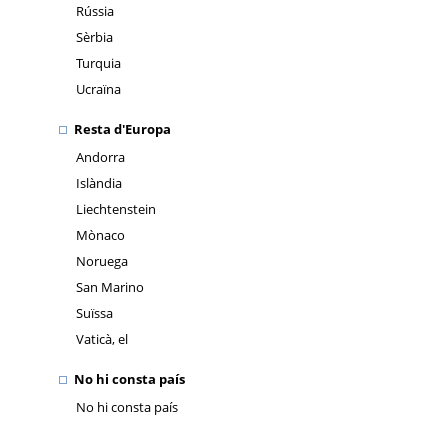
Rússia
Sèrbia
Turquia
Ucraïna
Resta d'Europa
Andorra
Islàndia
Liechtenstein
Mònaco
Noruega
San Marino
Suïssa
Vaticà, el
No hi consta país
No hi consta país