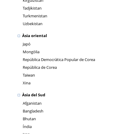
Kirguizistan
Tadjikistan
Turkmenistan
Uzbekistan
Àsia oriental
Japó
Mongòlia
República Democràtica Popular de Corea
República de Corea
Taiwan
Xina
Àsia del Sud
Afganistan
Bangladesh
Bhutan
Índia