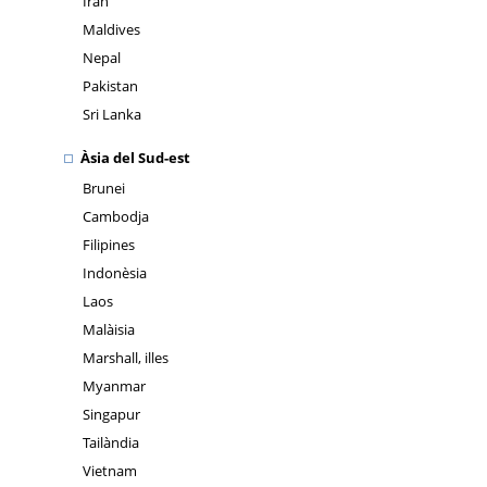
Iran
Maldives
Nepal
Pakistan
Sri Lanka
Àsia del Sud-est
Brunei
Cambodja
Filipines
Indonèsia
Laos
Malàisia
Marshall, illes
Myanmar
Singapur
Tailàndia
Vietnam