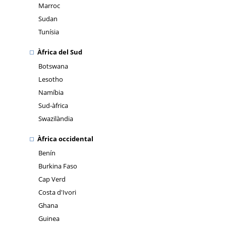
Marroc
Sudan
Tunísia
Àfrica del Sud
Botswana
Lesotho
Namíbia
Sud-àfrica
Swazilàndia
Àfrica occidental
Benín
Burkina Faso
Cap Verd
Costa d'Ivori
Ghana
Guinea