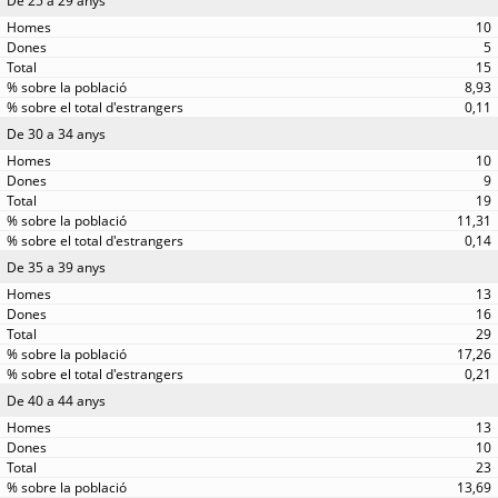
De 25 a 29 anys
10
5
15
8,93
0,11
De 30 a 34 anys
10
9
19
11,31
0,14
De 35 a 39 anys
13
16
29
17,26
0,21
De 40 a 44 anys
13
10
23
13,69