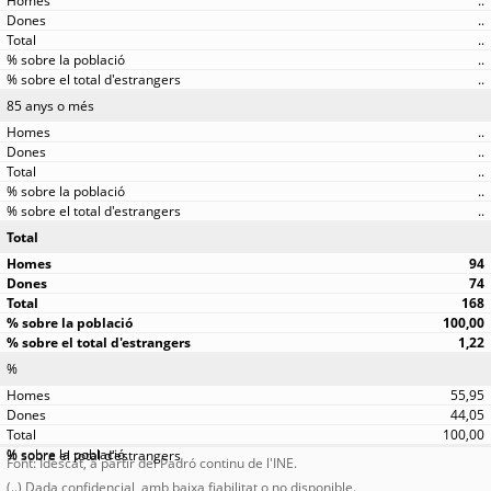
..
..
..
..
..
85 anys o més
..
..
..
..
..
Total
94
74
168
100,00
1,22
%
55,95
44,05
100,00
Font: Idescat, a partir del Padró continu de l'INE.
(..) Dada confidencial, amb baixa fiabilitat o no disponible.