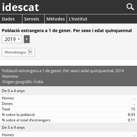
idescat
Dades
Serveis
Mètodes
L'Institut
Població estrangera a 1 de gener. Per sexe i edat quinquennal
Metodologia
Població estrangera a 1 de gener. Per sexe i edat quinquennal. 2019
Manresa
Origen geogràfic: Índia
De 0 a 4 anys
..
..
15
8,93
0,11
De 5 a 9 anys
..