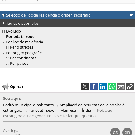
Selecció de lloc de residència o origen geogràfic
Taules disponibles
Evolució
Per edat i sexe
Per lloc de residència
Per districtes
Per origen geogràfic
Per continents
Per països
Opinar
Sou aquí:
Padró municipal d'habitants
Ampliació de resultats de la població
estrangera
Per edat i sexe
Manresa
Índia
Població
estrangera a 1 de gener. Per sexe i edat quinquennal
Avís legal
es
en