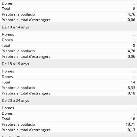
..
8
4,76
0,06
De 10 a 14 anys
..
..
8
4,76
0,06
De 15 a 19 anys
..
..
14
8,33
0,10
De 20 a 24 anys
..
..
18
10,71
0,13