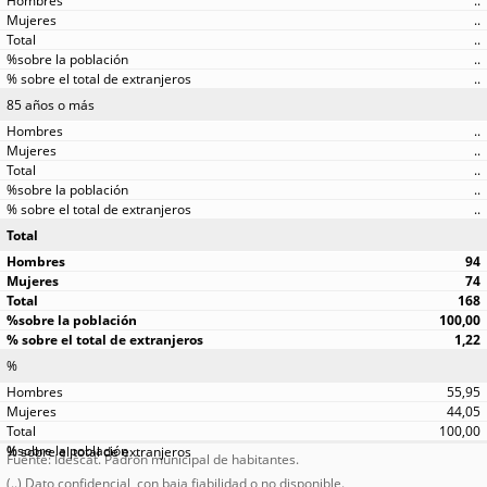
..
..
..
..
..
85 años o más
..
..
..
..
..
Total
94
74
168
100,00
1,22
%
55,95
44,05
100,00
Fuente: Idescat. Padrón municipal de habitantes.
(..) Dato confidencial, con baja fiabilidad o no disponible.