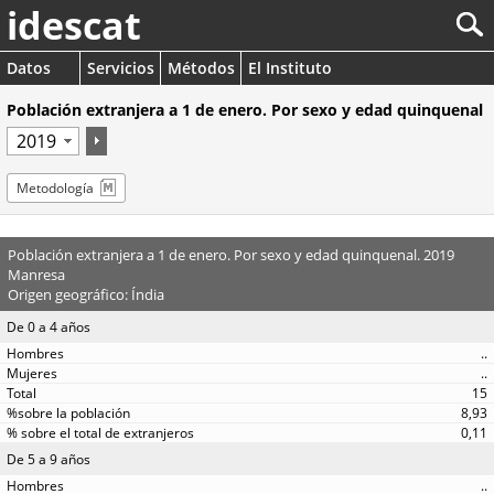
idescat
Datos
Servicios
Métodos
El Instituto
Población extranjera a 1 de enero. Por sexo y edad quinquenal
Metodología
Población extranjera a 1 de enero. Por sexo y edad quinquenal. 2019
Manresa
Origen geográfico: Índia
De 0 a 4 años
..
..
15
8,93
0,11
De 5 a 9 años
..