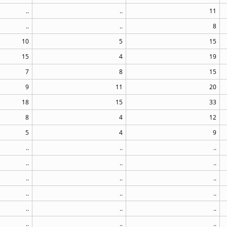
..
..
11
..
..
8
10
5
15
15
4
19
7
8
15
9
11
20
18
15
33
8
4
12
5
4
9
..
..
..
..
..
..
..
..
..
..
..
..
..
..
..
..
..
..