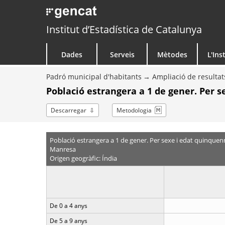
Institut d’Estadística de Catalunya
Dades
Serveis
Mètodes
L'Ins
Padró municipal d'habitants
Ampliació de resultat
Població estrangera a 1 de gener. Per 
Descarregar
Metodologia
Població estrangera a 1 de gener. Per sexe i edat quinquen
Manresa
Origen geogràfic: Índia
De 0 a 4 anys
De 5 a 9 anys