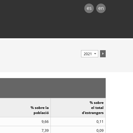
es
en
% sobre
% sobre la
el total
població
d'estrangers
9,66
0,11
7,39
0,09