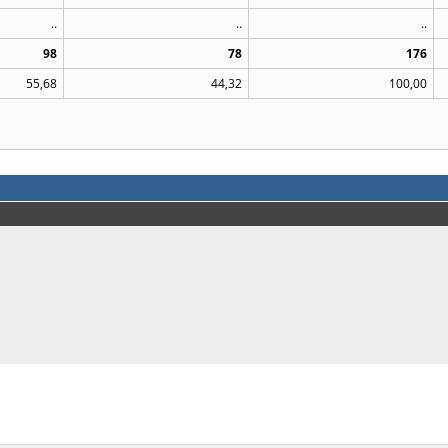
..
..
..
98
78
176
55,68
44,32
100,00