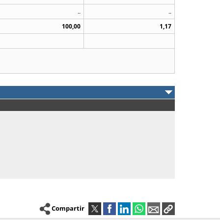
..
..
100,00
1,17
Compartir