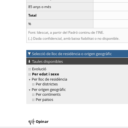
85 anys o més
Total
%
Font: Idescat, a partir del Padró continu de l'INE.
(..) Dada confidencial, amb baixa fiabilitat o no disponible.
Selecció de lloc de residència o origen geogràfic
Taules disponibles
Evolució
Per edat i sexe
Per lloc de residència
Per districtes
Per origen geogràfic
Per continents
Per països
Opinar