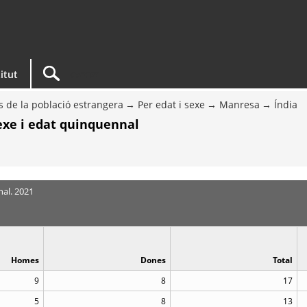
titut
s de la població estrangera
Per edat i sexe
Manresa
Índia
sexe i edat quinquennal
nal. 2021
Homes
Dones
Total
9
8
17
5
8
13