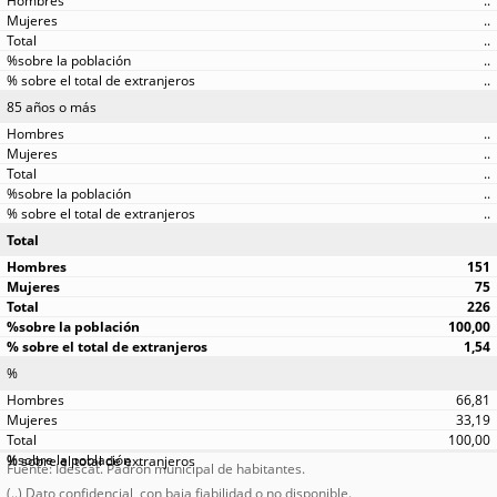
..
..
..
..
..
85 años o más
..
..
..
..
..
Total
151
75
226
100,00
1,54
%
66,81
33,19
100,00
Fuente: Idescat. Padrón municipal de habitantes.
(..) Dato confidencial, con baja fiabilidad o no disponible.