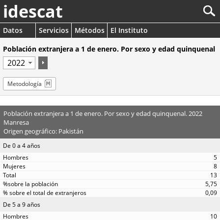
idescat
Datos
Servicios
Métodos
El Instituto
Población extranjera a 1 de enero. Por sexo y edad quinquenal
Metodología
Población extranjera a 1 de enero. Por sexo y edad quinquenal. 2022
Manresa
Origen geográfico: Pakistán
De 0 a 4 años
5
8
13
5,75
0,09
De 5 a 9 años
10