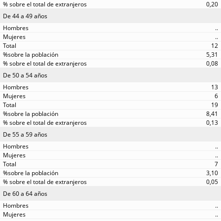
0,20
De 44 a 49 años
..
..
12
5,31
0,08
De 50 a 54 años
13
6
19
8,41
0,13
De 55 a 59 años
..
..
7
3,10
0,05
De 60 a 64 años
..
..