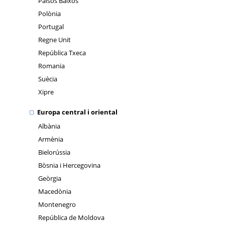
Països Baixos
Polònia
Portugal
Regne Unit
República Txeca
Romania
Suècia
Xipre
Europa central i oriental
Albània
Armènia
Bielorússia
Bòsnia i Hercegovina
Geòrgia
Macedònia
Montenegro
República de Moldova