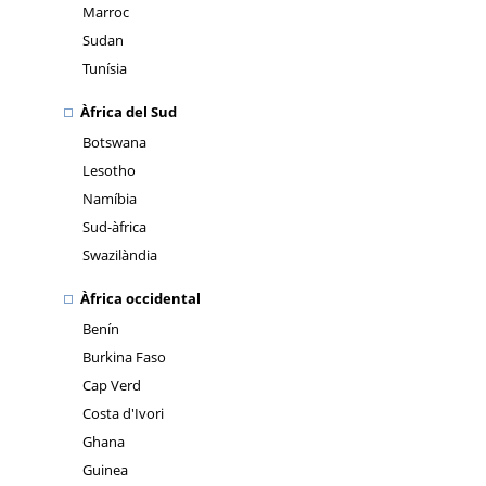
Marroc
Sudan
Tunísia
Àfrica del Sud
Botswana
Lesotho
Namíbia
Sud-àfrica
Swazilàndia
Àfrica occidental
Benín
Burkina Faso
Cap Verd
Costa d'Ivori
Ghana
Guinea