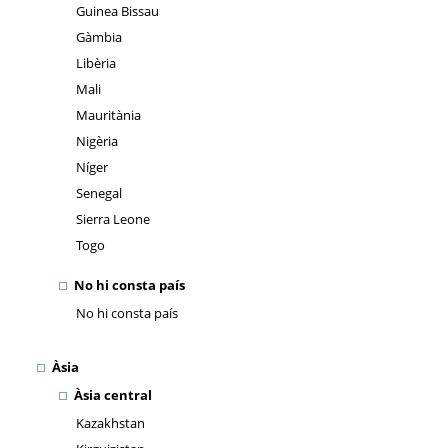
Guinea Bissau
Gàmbia
Libèria
Mali
Mauritània
Nigèria
Níger
Senegal
Sierra Leone
Togo
No hi consta país
No hi consta país
Àsia
Àsia central
Kazakhstan