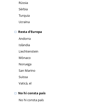
Rússia
Sèrbia
Turquia
Ucraïna
Resta d'Europa
Andorra
Islàndia
Liechtenstein
Mònaco
Noruega
San Marino
Suïssa
Vaticà, el
No hi consta país
No hi consta país