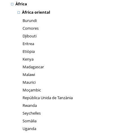
Àfrica
Àfrica oriental
Burundi
Comores
Djibouti
Eritrea
Etiòpia
Kenya
Madagascar
Malawi
Maurici
Moçambic
República Unida de Tanzània
Rwanda
Seychelles
Somàlia
Uganda