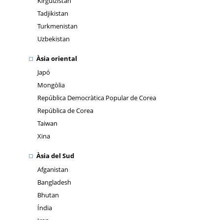
Kirguizistan
Tadjikistan
Turkmenistan
Uzbekistan
Àsia oriental
Japó
Mongòlia
República Democràtica Popular de Corea
República de Corea
Taiwan
Xina
Àsia del Sud
Afganistan
Bangladesh
Bhutan
Índia