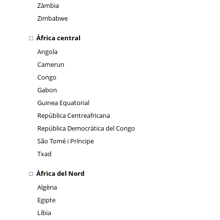
Zàmbia
Zimbabwe
Àfrica central
Angola
Camerun
Congo
Gabon
Guinea Equatorial
República Centreafricana
República Democràtica del Congo
São Tomé i Príncipe
Txad
Àfrica del Nord
Algèria
Egipte
Líbia