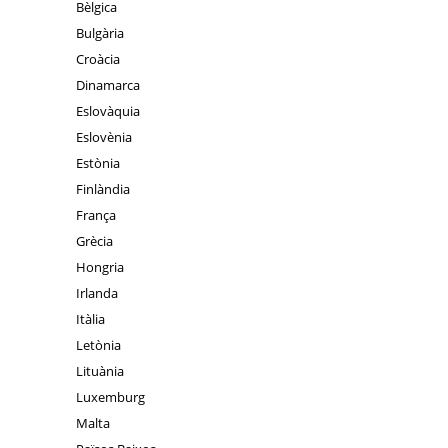
Bèlgica
Bulgària
Croàcia
Dinamarca
Eslovàquia
Eslovènia
Estònia
Finlàndia
França
Grècia
Hongria
Irlanda
Itàlia
Letònia
Lituània
Luxemburg
Malta