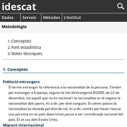
idescat
Dades
Serveis
Mètodes
L'Institut
Metodologia
Conceptes
Font estadística
Notes tècniques
1. Conceptes
Població estrangera
El terme estranger fa referència a la nacionalitat de la persona. S'entén
per estranger a Espanya, segons la Llei d'estrangeria 8/2000, de 22 de
desembre, tot aquell que no és nacional i la nacionalitat es té segons la
nacionalitat dels pares, és a dir, per dret sanguini. En altres països la
nacionalitat és donada pel dret de sòl, és a dir, només per haver nascut
una persona en un país determinat passa a ser considerada nacional del
país. És el cas dels Estats Units.
Migrant internacional