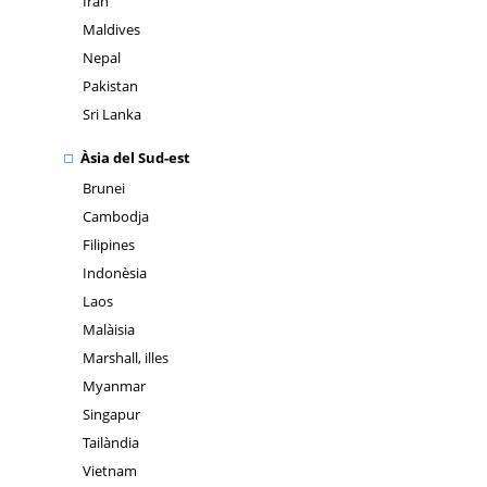
Iran
Maldives
Nepal
Pakistan
Sri Lanka
Àsia del Sud-est
Brunei
Cambodja
Filipines
Indonèsia
Laos
Malàisia
Marshall, illes
Myanmar
Singapur
Tailàndia
Vietnam