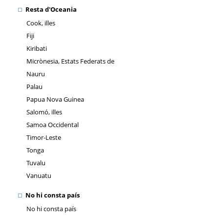
Resta d'Oceania
Cook, illes
Fiji
Kiribati
Micrònesia, Estats Federats de
Nauru
Palau
Papua Nova Guinea
Salomó, illes
Samoa Occidental
Timor-Leste
Tonga
Tuvalu
Vanuatu
No hi consta país
No hi consta país