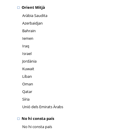
Orient Mitjà
Aràbia Saudita
Azerbaidjan
Bahrain
Iemen
Iraq
Israel
Jordània
Kuwait
Líban
Oman
Qatar
Síria
Unió dels Emirats Àrabs
No hi consta país
No hi consta país