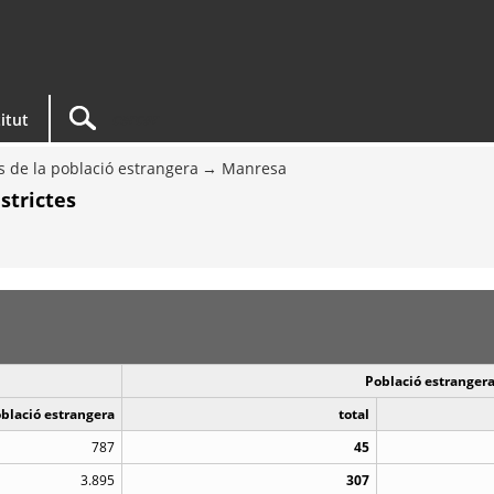
titut
s de la població estrangera
Manresa
strictes
Població estrangera
oblació estrangera
total
787
45
3.895
307