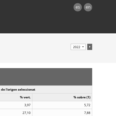
es
en
 de l'origen seleccionat
% vert.
% sobre (1)
3,97
5,72
27,10
7,88