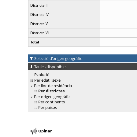
Districte III
Districte IV
Districte V
Districte VI
Total
Selecció d'origen geogràfic
Taules disponibles
Evolució
Per edat i sexe
Per lloc de residència
Per districtes
Per origen geogràfic
Per continents
Per països
Opinar