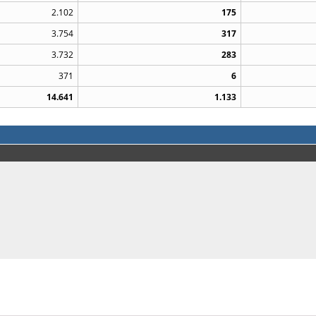
2.102
175
3.754
317
3.732
283
371
6
14.641
1.133