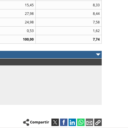
15,45
8,33
27,98
8,44
24,98
7,58
0,53
1,62
100,00
7,74
Compartir