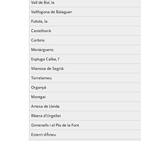
Vall de Boí, la
Vallfogona de Balaguer
Fuliola, la
Castellserà
Corbins
Menàrguens
Espluga Calba, l'
Vilanova de Segrià
Torrelameu
Organyà
Montgai
Artesa de Lleida
Ribera d'Urgellet
Gimenells i el Pla de la Font
Esterri d'Àneu