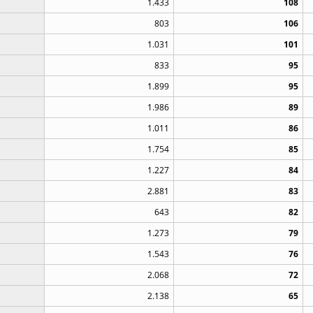
1.433
108
803
106
1.031
101
833
95
1.899
95
1.986
89
1.011
86
1.754
85
1.227
84
2.881
83
643
82
1.273
79
1.543
76
2.068
72
2.138
65