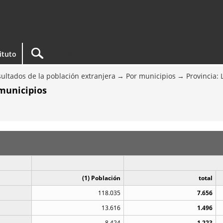
tituto
ultados de la población extranjera
Por municipios
Provincia: 
 municipios
(1) Población
total
118.035
7.656
13.616
1.496
8.424
1.223