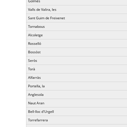
Golmés
Valls de Valira, les
Sant Guim de Freixenet
Tornabous
Alcoletge
Rosselló
Bossòst
Seròs
Torà
Alfarràs
Portella, la
Anglesola
Naut Aran
Bell-lloc d'Urgell
Torrefarrera