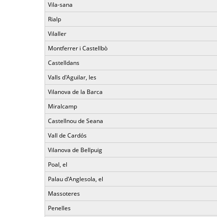
Vila-sana
Rialp
Vilaller
Montferrer i Castellbò
Castelldans
Valls d'Aguilar, les
Vilanova de la Barca
Miralcamp
Castellnou de Seana
Vall de Cardós
Vilanova de Bellpuig
Poal, el
Palau d'Anglesola, el
Massoteres
Penelles