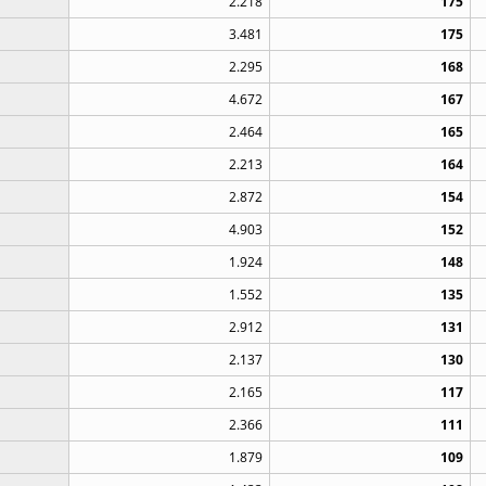
2.218
175
3.481
175
2.295
168
4.672
167
2.464
165
2.213
164
2.872
154
4.903
152
1.924
148
1.552
135
2.912
131
2.137
130
2.165
117
2.366
111
1.879
109