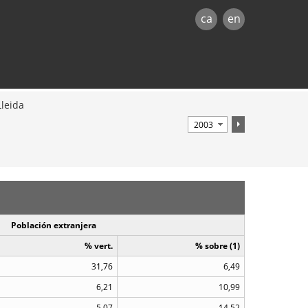
ca
en
Lleida
Población extranjera
% vert.
% sobre (1)
31,76
6,49
6,21
10,99
5,07
14,52