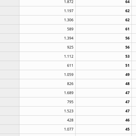
1.872
64
1.197
62
1.306
62
589
61
1.394
56
925
56
1.112
53
611
51
1.059
49
826
48
1.689
47
795
47
1.523
47
428
46
1.077
45