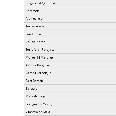
Puigverd d'Agramunt
Peramola
Alamús, els
Torre-serona
Fondarella
Coll de Nargó
Torrefeta i Florejacs
Montellà i Martinet
Alòs de Balaguer
Vansa i Fórnols, la
Sant Ramon
Sanaüja
Massalcoreig
Guingueta d'Àneu, la
Vilanova de Meià