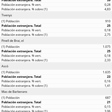
39
0,28
4,83
Tivenys
910
25
0,18
2,75
Pinell de Brai, el
1.075
25
0,18
2,33
Ascó
1.635
23
0,16
1,41
Mas de Barberans
687
21
0,15
3,06