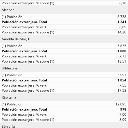
8,18
Alcanar
8.738
1.241
8,89
14,20
Ametlla de Mar, l'
5.835
1.080
7,73
18,51
Ulldecona
5.997
1.054
7,55
17,58
Ràpita, la
12.095
978
7,00
8,09
Sénia, la