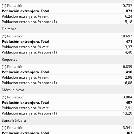
5.737
871
6,24
15,18
Deltebre
10.697
471
3,37
4,40
Roquetes
6.839
416
2,98
6,08
Móra la Nova
3.084
407
2,91
13,20
Santa Bàrbara
3.541
367