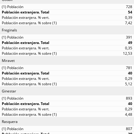
728
54
0,39
7,42
Freginals
391
49
0,35
12,53
Miravet
781
40
0,29
5,12
Ginestar
893
40
0,29
4,48
Rasquera
807