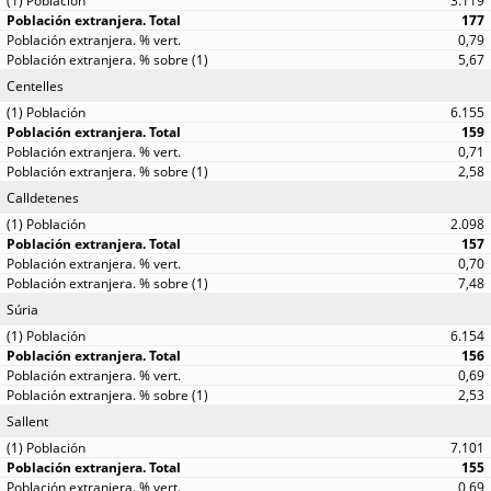
3.119
177
0,79
5,67
Centelles
6.155
159
0,71
2,58
Calldetenes
2.098
157
0,70
7,48
Súria
6.154
156
0,69
2,53
Sallent
7.101
155
0,69