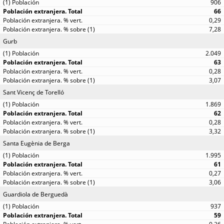
906
66
0,29
7,28
Gurb
2.049
63
0,28
3,07
Sant Vicenç de Torelló
1.869
62
0,28
3,32
Santa Eugènia de Berga
1.995
61
0,27
3,06
Guardiola de Berguedà
937
59