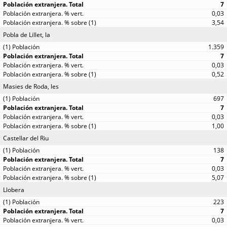
7
0,03
3,54
Pobla de Lillet, la
1.359
7
0,03
0,52
Masies de Roda, les
697
7
0,03
1,00
Castellar del Riu
138
7
0,03
5,07
Llobera
223
7
0,03