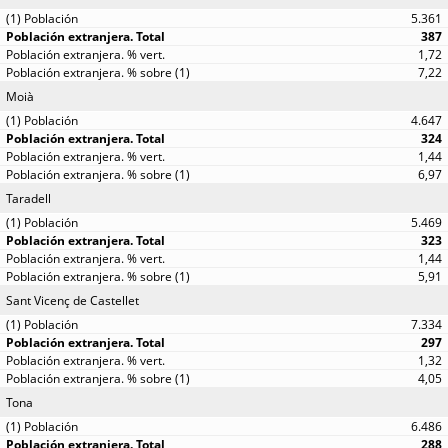
5.361
387
1,72
7,22
Moià
4.647
324
1,44
6,97
Taradell
5.469
323
1,44
5,91
Sant Vicenç de Castellet
7.334
297
1,32
4,05
Tona
6.486
288