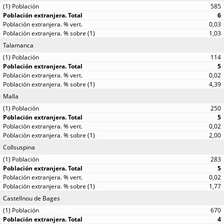
585
6
0,03
1,03
Talamanca
114
5
0,02
4,39
Malla
250
5
0,02
2,00
Collsuspina
283
5
0,02
1,77
Castellnou de Bages
670
4