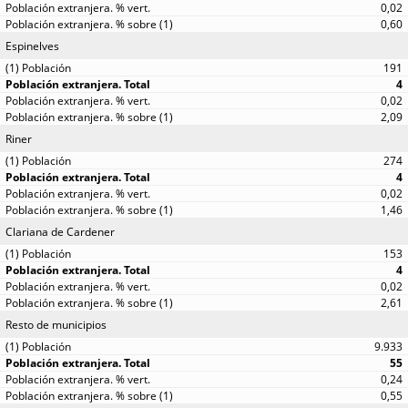
0,02
0,60
Espinelves
191
4
0,02
2,09
Riner
274
4
0,02
1,46
Clariana de Cardener
153
4
0,02
2,61
Resto de municipios
9.933
55
0,24
0,55