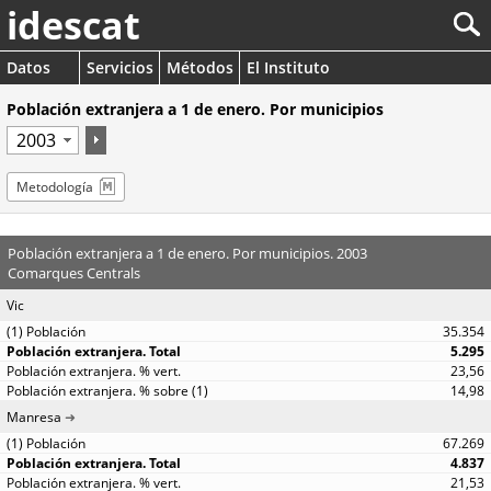
idescat
Datos
Servicios
Métodos
El Instituto
Población extranjera a 1 de enero. Por municipios
Metodología
Población extranjera a 1 de enero. Por municipios. 2003
Comarques Centrals
Vic
35.354
5.295
23,56
14,98
Manresa
67.269
4.837
21,53