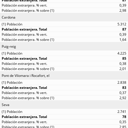
87
0,39
2,98
Cardona
5.312
87
0,39
1,64
Puig-reig
4.225
85
0,38
2,01
Pont de Vilomara i Rocafort, el
2.838
83
0,37
2,92
Seva
2.741
78
0,35
2,85