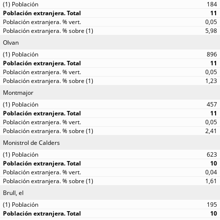
184
11
0,05
5,98
Olvan
896
11
0,05
1,23
Montmajor
457
11
0,05
2,41
Monistrol de Calders
623
10
0,04
1,61
Brull, el
195
10