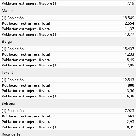
7,19
Manlleu
18.549
2.554
11,37
13,77
Berga
15.437
1.233
5,49
7,99
Torelló
12.543
800
3,56
6,38
Solsona
7.925
662
2,95
8,35
Roda de Ter