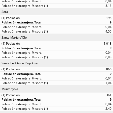
0,04
5,13
Sora
198
9
0,04
4,55
Santa Maria d'Oló
1.018
9
0,04
0,88
Santa Eulàlia de Riuprimer
866
9
0,04
1,04
Muntanyola
361
9
0,04
2,49