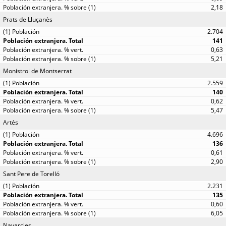
2,18
Prats de Lluçanès
2.704
141
0,63
5,21
Monistrol de Montserrat
2.559
140
0,62
5,47
Artés
4.696
136
0,61
2,90
Sant Pere de Torelló
2.231
135
0,60
6,05
Navarcles