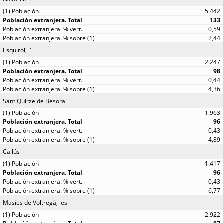
5.442
133
0,59
2,44
Esquirol, l'
2.247
98
0,44
4,36
Sant Quirze de Besora
1.963
96
0,43
4,89
Callús
1.417
96
0,43
6,77
Masies de Voltregà, les
2.922