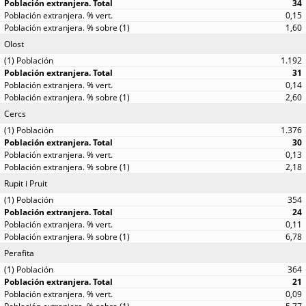
34
0,15
1,60
Olost
1.192
31
0,14
2,60
Cercs
1.376
30
0,13
2,18
Rupit i Pruit
354
24
0,11
6,78
Perafita
364
21
0,09