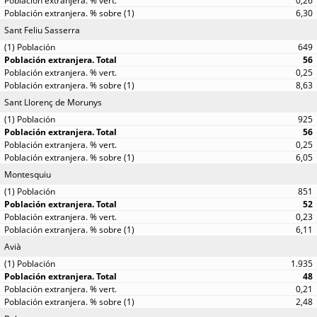
0,26
6,30
Sant Feliu Sasserra
649
56
0,25
8,63
Sant Llorenç de Morunys
925
56
0,25
6,05
Montesquiu
851
52
0,23
6,11
Avià
1.935
48
0,21
2,48