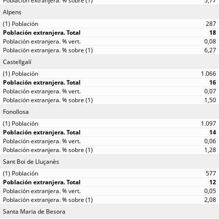
5,77
Alpens
287
18
0,08
6,27
Castellgalí
1.066
16
0,07
1,50
Fonollosa
1.097
14
0,06
1,28
Sant Boi de Lluçanès
577
12
0,05
2,08
Santa Maria de Besora