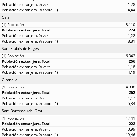
1,28
4,44
Calaf
3.110
274
1,22
8,81
Sant Fruitós de Bages
6.342
266
1,18
4,19
Gironella
4.908
262
1,17
5,34
Sant Bartomeu del Grau
1.141
222
0,99
19,46