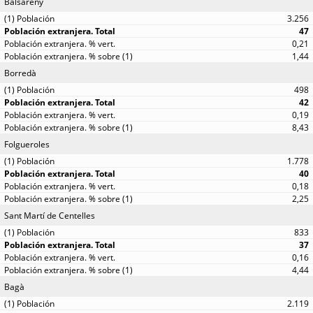
Balsareny
3.256
47
0,21
1,44
Borredà
498
42
0,19
8,43
Folgueroles
1.778
40
0,18
2,25
Sant Martí de Centelles
833
37
0,16
4,44
Bagà
2.119