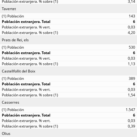
3,14
Tavertet
143
6
0,03
4,20
Prats de Rei, els
530
6
0,03
1,13
Castellfollit del Boix
389
6
0,03
1,54
Casserres
1.547
6
0,03
0,39
Olius