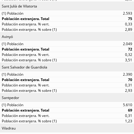
Sant Julià de Vilatorta
2.593
75
0,33
2,89
Avinyó
2.049
72
0,32
3,51
Sant Salvador de Guardiola
2.390
70
0,31
2,93
Santpedor
5.610
69
0,31
1,23
Viladrau