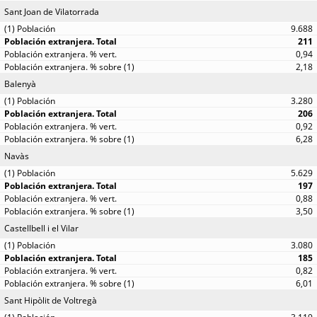
Sant Joan de Vilatorrada
9.688
211
0,94
2,18
Balenyà
3.280
206
0,92
6,28
Navàs
5.629
197
0,88
3,50
Castellbell i el Vilar
3.080
185
0,82
6,01
Sant Hipòlit de Voltregà