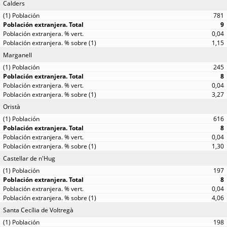
Calders
781
9
0,04
1,15
Marganell
245
8
0,04
3,27
Oristà
616
8
0,04
1,30
Castellar de n'Hug
197
8
0,04
4,06
Santa Cecília de Voltregà
198