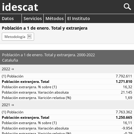
idescat
Datos
Servicios
Métodos
El Instituto
Población a 1 de enero. Total y extranjera
Metodología
Población a 1 de enero. Total y extranjera. 2000-2022
Cataluña
2022
7.792.611
1.271.810
16,32
21.145
1,69
2021
7.763.362
1.250.665
16,11
-9.954
-0,79