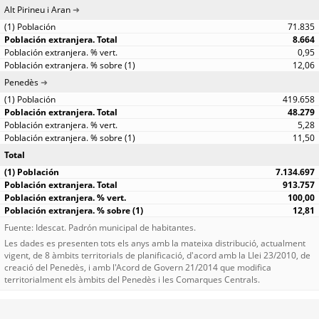
Alt Pirineu i Aran
71.835
8.664
0,95
12,06
Penedès
419.658
48.279
5,28
11,50
Total
7.134.697
913.757
100,00
12,81
Fuente: Idescat. Padrón municipal de habitantes.
Les dades es presenten tots els anys amb la mateixa distribució, actualment
vigent, de 8 àmbits territorials de planificació, d'acord amb la Llei 23/2010, de
creació del Penedès, i amb l'Acord de Govern 21/2014 que modifica
territorialment els àmbits del Penedès i les Comarques Centrals.