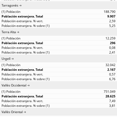
Tarragonès
188.790
9.907
2,59
5,25
Terra Alta
12.259
296
0,08
2,41
Urgell
32.042
2.167
0,57
6,76
Vallès Occidental
751.049
28.625
7,49
3,81
Vallès Oriental