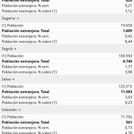
820
0,21
3,12
Segarra
19.059
1.609
0,42
8,44
Segrià
169.593
6.746
1,77
3,98
Selva
125.515
11.583
3,03
9,23
Solsonès
11.792
561
0,15
4,76