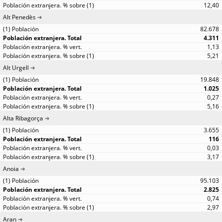
12,40
Alt Penedès
82.678
4.311
1,13
5,21
Alt Urgell
19.848
1.025
0,27
5,16
Alta Ribagorça
3.655
116
0,03
3,17
Anoia
95.103
2.825
0,74
2,97
Aran