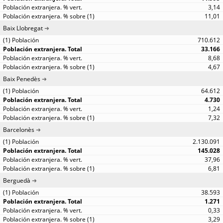
3,14
11,01
Baix Llobregat
710.612
33.166
8,68
4,67
Baix Penedès
64.612
4.730
1,24
7,32
Barcelonès
2.130.091
145.028
37,96
6,81
Berguedà
38.593
1.271
0,33
3,29