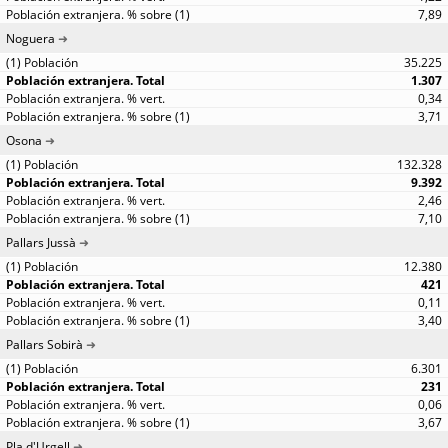
7,89
Noguera
35.225
1.307
0,34
3,71
Osona
132.328
9.392
2,46
7,10
Pallars Jussà
12.380
421
0,11
3,40
Pallars Sobirà
6.301
231
0,06
3,67
Pla d'Urgell