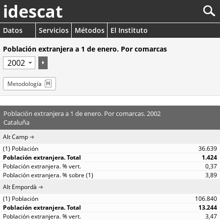
idescat
Datos
Servicios
Métodos
El Instituto
Población extranjera a 1 de enero. Por comarcas
Metodología
Población extranjera a 1 de enero. Por comarcas. 2002
Cataluña
Alt Camp
36.639
1.424
0,37
3,89
Alt Empordà
106.840
13.244
3,47