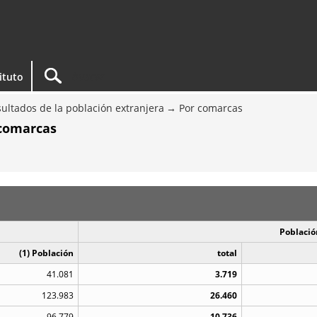
tituto
ultados de la población extranjera
Por comarcas
 comarcas
Població
(1) Población
total
41.081
3.719
123.983
26.460
96.779
10.736