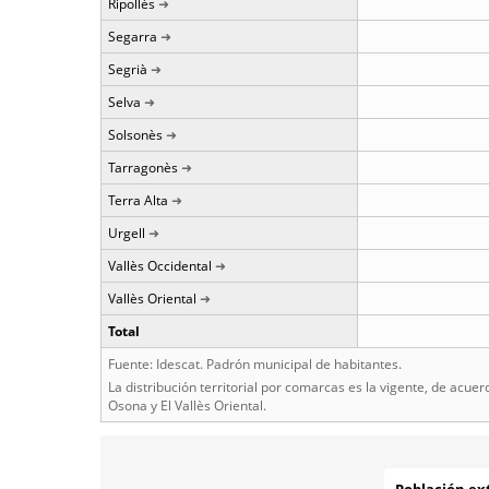
Ripollès
Segarra
Segrià
Selva
Solsonès
Tarragonès
Terra Alta
Urgell
Vallès Occidental
Vallès Oriental
Total
Fuente: Idescat. Padrón municipal de habitantes.
La distribución territorial por comarcas es la vigente, de acue
Osona y El Vallès Oriental.