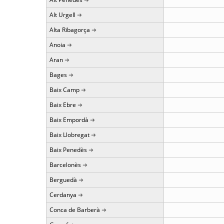
Alt Urgell
Alta Ribagorça
Anoia
Aran
Bages
Baix Camp
Baix Ebre
Baix Empordà
Baix Llobregat
Baix Penedès
Barcelonès
Berguedà
Cerdanya
Conca de Barberà