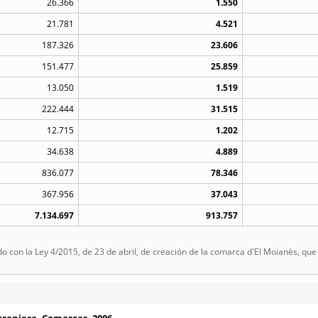
26.366
1.550
21.781
4.521
187.326
23.606
151.477
25.859
13.050
1.519
222.444
31.515
12.715
1.202
34.638
4.889
836.077
78.346
367.956
37.043
7.134.697
913.757
rdo con la Ley 4/2015, de 23 de abril, de creación de la comarca d'El Moianès, qu