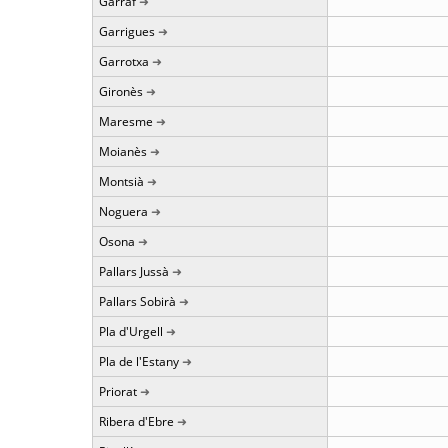
Garraf
Garrigues
Garrotxa
Gironès
Maresme
Moianès
Montsià
Noguera
Osona
Pallars Jussà
Pallars Sobirà
Pla d'Urgell
Pla de l'Estany
Priorat
Ribera d'Ebre