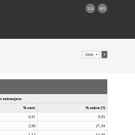
ca
en
n extranjera
% vert.
% sobre (1)
0,41
9,05
2,90
21,34
1,17
11,09