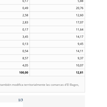
0,17
5,88
0,49
20,76
2,58
12,60
2,83
17,07
0,17
11,64
3,45
14,17
0,13
9,45
0,54
14,11
8,57
9,37
4,05
10,07
100,00
12,81
e también modifica territorialmente las comarcas d'El Bages,