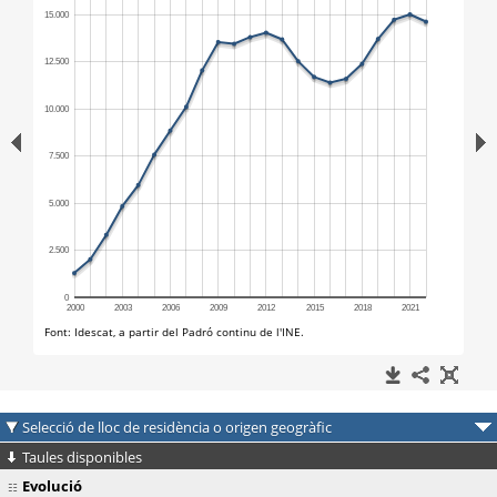
Selecció de lloc de residència o origen geogràfic
Taules disponibles
Evolució