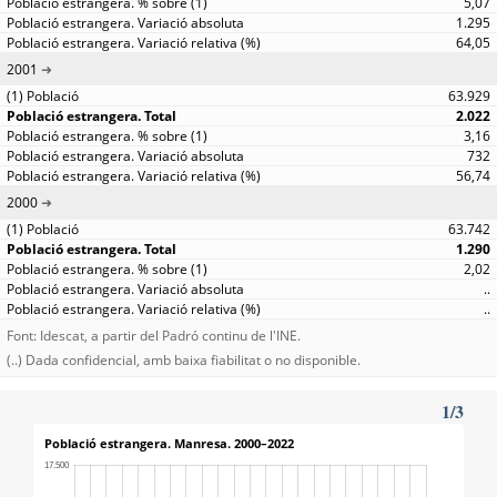
5,07
1.295
64,05
2001
63.929
2.022
3,16
732
56,74
2000
63.742
1.290
2,02
..
..
Font: Idescat, a partir del Padró continu de l'INE.
(..) Dada confidencial, amb baixa fiabilitat o no disponible.