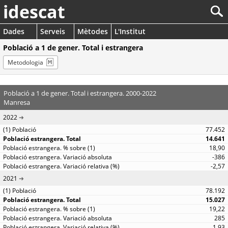
idescat
Dades
Serveis
Mètodes
L'Institut
Població a 1 de gener. Total i estrangera
Metodologia
Població a 1 de gener. Total i estrangera. 2000-2022
Manresa
2022
77.452
14.641
18,90
-386
-2,57
2021
78.192
15.027
19,22
285
1,93