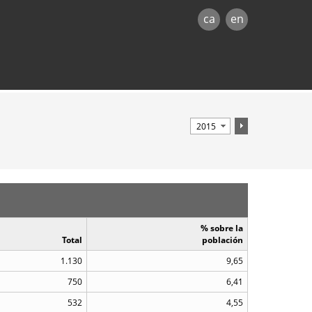
ca
en
% sobre la
Total
población
1.130
9,65
750
6,41
532
4,55