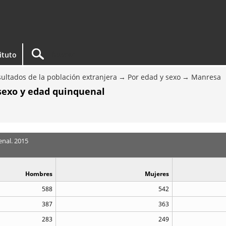
tituto
ultados de la población extranjera
Por edad y sexo
Manresa
 sexo y edad quinquenal
enal. 2015
Hombres
Mujeres
588
542
387
363
283
249