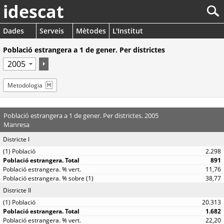
idescat
Dades
Serveis
Mètodes
L'Institut
Població estrangera a 1 de gener. Per districtes
Metodologia
Població estrangera a 1 de gener. Per districtes. 2005
Manresa
Districte I
2.298
891
11,76
38,77
Districte II
20.313
1.682
22,20