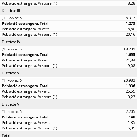
8,28
Districte III
6.313
1.273
16,80
20,16
Districte IV
18.231
1.655
21,84
9,08
Districte V
20.983
1.936
25,55
9,23
Districte VI
2.205
140
1,85
6,35
Total