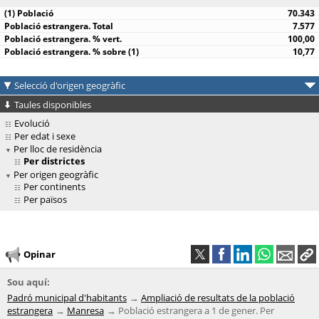
70.343
7.577
100,00
10,77
Selecció d'origen geogràfic
Taules disponibles
Evolució
Per edat i sexe
Per lloc de residència
Per districtes
Per origen geogràfic
Per continents
Per països
Opinar
Sou aquí:
Padró municipal d'habitants
Ampliació de resultats de la població
estrangera
Manresa
Població estrangera a 1 de gener. Per