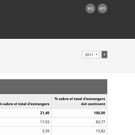
es
en
% sobre el total d'estrangers
% sobre el total d'estrangers
del continent
21,40
100,00
17,93
83,77
3,39
15,82