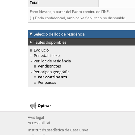
Total
Font: Idescat, a partir del Padró continu de l'INE.
(..) Dada confidencial, amb baixa fiabilitat o no disponible.
Selecció de lloc de residència
Taules disponibles
Evolució
Per edat i sexe
Per lloc de residència
Per districtes
Per origen geogràfic
Per continents
Per països
Opinar
Avís legal
Accessibilitat
Institut d’Estadística de Catalunya