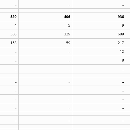
..
..
..
530
406
936
4
5
9
360
329
689
158
59
217
..
..
12
..
..
8
..
..
..
..
..
..
..
..
..
..
..
..
..
..
..
..
..
..