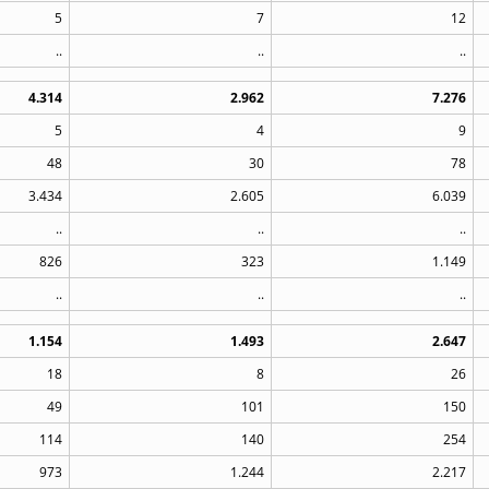
5
7
12
..
..
..
4.314
2.962
7.276
5
4
9
48
30
78
3.434
2.605
6.039
..
..
..
826
323
1.149
..
..
..
1.154
1.493
2.647
18
8
26
49
101
150
114
140
254
973
1.244
2.217