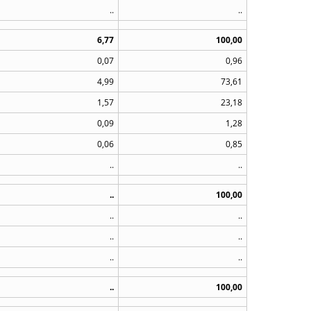
..
..
6,77
100,00
0,07
0,96
4,99
73,61
1,57
23,18
0,09
1,28
0,06
0,85
..
..
..
100,00
..
..
..
..
..
..
..
100,00