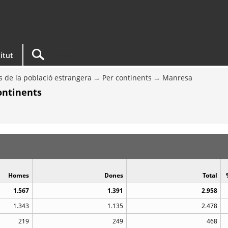
titut
s de la població estrangera
Per continents
Manresa
ontinents
Homes
Dones
Total
1.567
1.391
2.958
1.343
1.135
2.478
219
249
468