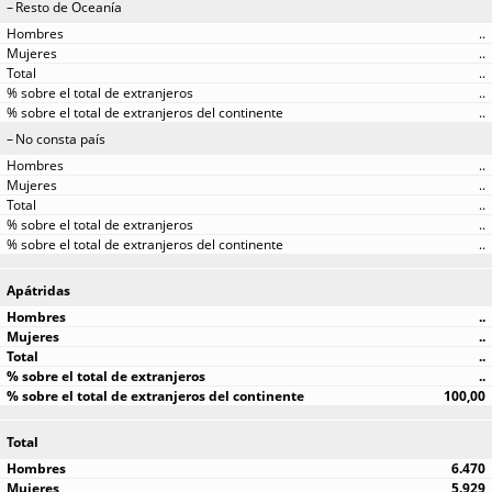
Resto de Oceanía
..
..
..
..
..
No consta país
..
..
..
..
..
Apátridas
..
..
..
..
100,00
Total
6.470
5.929