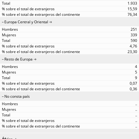
1.933
15,59
76,34
Europa Central y Oriental
251
339
590
4,76
23,30
Resto de Europa
4
5
9
0,07
0,36
No consta país
..
..
..
..
..