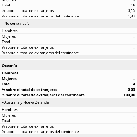
18
0,15
1,82
No consta país
..
..
..
..
..
Oceanía
..
..
4
0,03
100,00
Australia y Nueva Zelanda
..
..
..
..
..