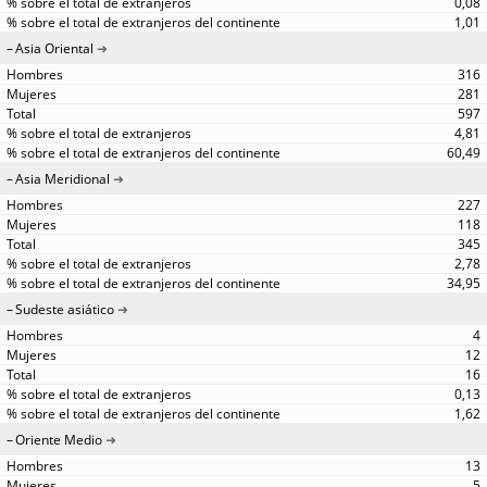
0,08
1,01
Asia Oriental
316
281
597
4,81
60,49
Asia Meridional
227
118
345
2,78
34,95
Sudeste asiático
4
12
16
0,13
1,62
Oriente Medio
13
5