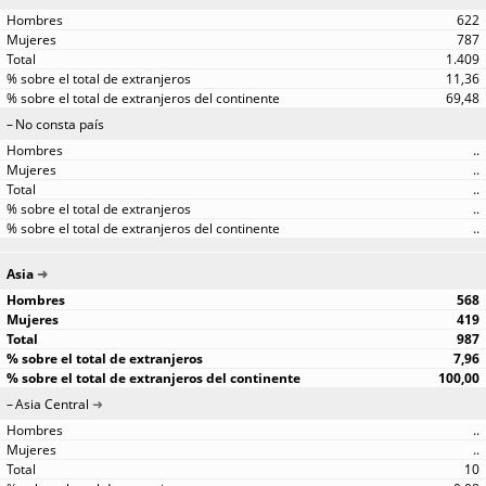
622
787
1.409
11,36
69,48
No consta país
..
..
..
..
..
Asia
568
419
987
7,96
100,00
Asia Central
..
..
10