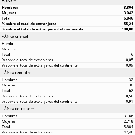
África
3.804
3.042
6.846
55,21
100,00
África oriental
..
..
6
0,05
0,09
África central
32
30
62
0,50
0,91
África del norte
3.166
2.718
5.884
47,46