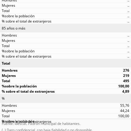
..
..
..
..
..
85 años o más
..
..
..
..
..
Total
276
219
495
100,00
4,89
%
55,76
44,24
100,00
Fuente: Idescat. Padrón municipal de habitantes.
(..) Dato confidencial, con baja fiabilidad o no disponible.