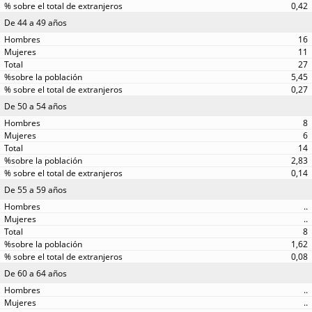
0,42
De 44 a 49 años
16
11
27
5,45
0,27
De 50 a 54 años
8
6
14
2,83
0,14
De 55 a 59 años
..
..
8
1,62
0,08
De 60 a 64 años
..
..