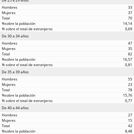
De 25 a 29 años
33
37
70
14,14
0,69
De 30 a 34 años
47
35
82
16,57
0,81
De 35 a 39 años
55
23
78
15,76
0,77
De 40 a 44 años
27
15
42
8,48