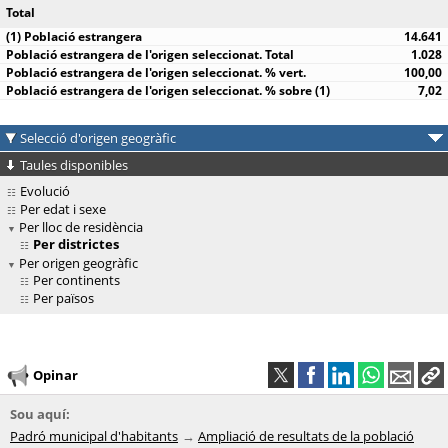
Total
14.641
1.028
100,00
7,02
Selecció d'origen geogràfic
Taules disponibles
Evolució
Per edat i sexe
Per lloc de residència
Per districtes
Per origen geogràfic
Per continents
Per països
Opinar
Sou aquí:
Padró municipal d'habitants
Ampliació de resultats de la població