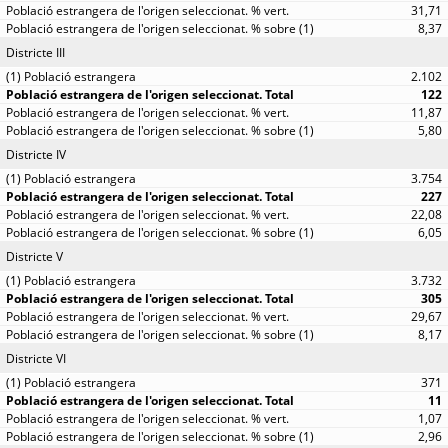
31,71
8,37
Districte III
2.102
122
11,87
5,80
Districte IV
3.754
227
22,08
6,05
Districte V
3.732
305
29,67
8,17
Districte VI
371
11
1,07
2,96