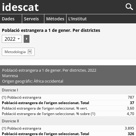
idescat
Dades
Serveis
Mètodes
L'Institut
Població estrangera a 1 de gener. Per districtes
Metodologia
Població estrangera a 1 de gener. Per districtes. 2022
Manresa
Origen geogràfic: Àfrica occidental
Districte I
787
37
3,60
4,70
Districte II
3.895
326