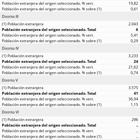
19,82
0,61
Distrito III
2.043
6
5,41
0,29
Distrito IV
3.233
24
21,62
0,74
Distrito V
3.575
41
36,94
1,15
Distrito VI
296
..
..
..