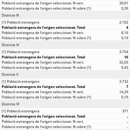
30,61
0,39
Districte III
2.102
4
8,16
0,19
Districte IV
3.754
16
32,65
0,43
Districte V
3.732
7
14,29
0,19
Districte VI
371
..
..
..