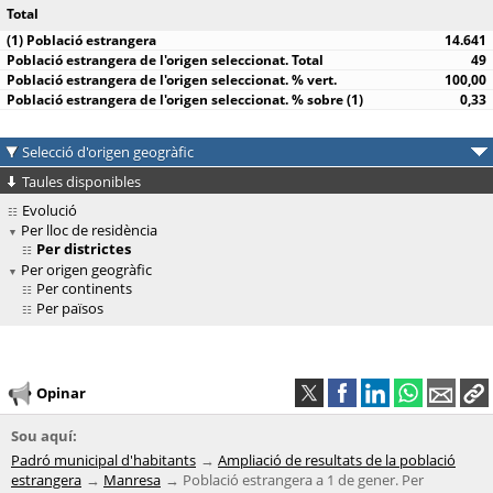
Total
14.641
49
100,00
0,33
Selecció d'origen geogràfic
Taules disponibles
Evolució
Per lloc de residència
Per districtes
Per origen geogràfic
Per continents
Per països
Opinar
Sou aquí:
Padró municipal d'habitants
Ampliació de resultats de la població
estrangera
Manresa
Població estrangera a 1 de gener. Per