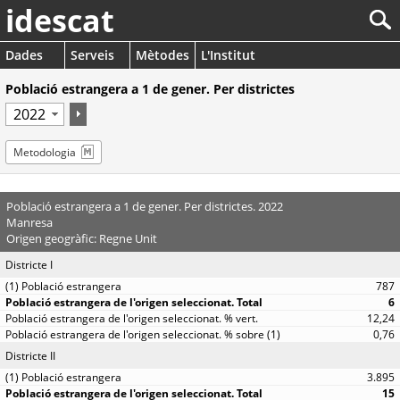
idescat
Dades
Serveis
Mètodes
L'Institut
Població estrangera a 1 de gener. Per districtes
Metodologia
Població estrangera a 1 de gener. Per districtes. 2022
Manresa
Origen geogràfic: Regne Unit
Districte I
787
6
12,24
0,76
Districte II
3.895
15