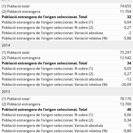
74.655
11.704
32
0,04
0,27
-2
-5,88
2014
75.297
12.542
34
0,05
0,27
-12
-26,09
2013
76.170
13.700
46
0,06
0,34
-5
-9,80