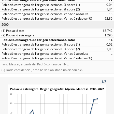
27
0,04
1,34
13
92,86
2000
63.742
1.290
14
0,02
1,09
..
..
Font: Idescat, a partir del Padró continu de l'INE.
(..) Dada confidencial, amb baixa fiabilitat o no disponible.