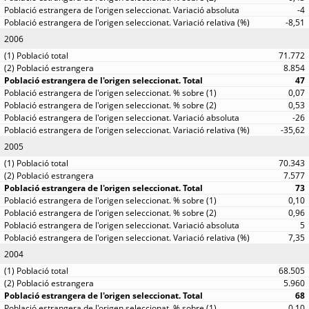
-4
-8,51
2006
71.772
8.854
47
0,07
0,53
-26
-35,62
2005
70.343
7.577
73
0,10
0,96
5
7,35
2004
68.505
5.960
68
0,10