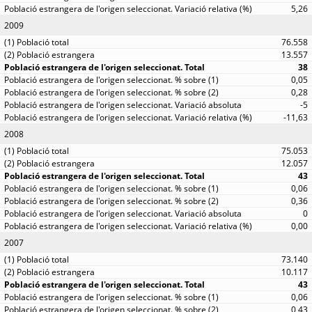
5,26
2009
76.558
13.557
38
0,05
0,28
-5
-11,63
2008
75.053
12.057
43
0,06
0,36
0
0,00
2007
73.140
10.117
43
0,06
0,43