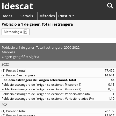
idescat
Dades
Serveis
Mètodes
L'Institut
Població a 1 de gener. Total i estrangera
Metodologia
Població a 1 de gener. Total i estrangera. 2000-2022
Manresa
Origen geogràfic: Algèria
2022
77.452
14.641
85
0,11
0,58
1
1,19
2021
78.192
15.027