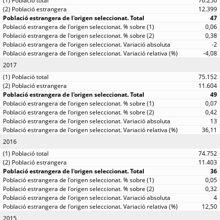
76.250
12.399
47
0,06
0,38
-2
-4,08
2017
75.152
11.604
49
0,07
0,42
13
36,11
2016
74.752
11.403
36
0,05
0,32
4
12,50
2015