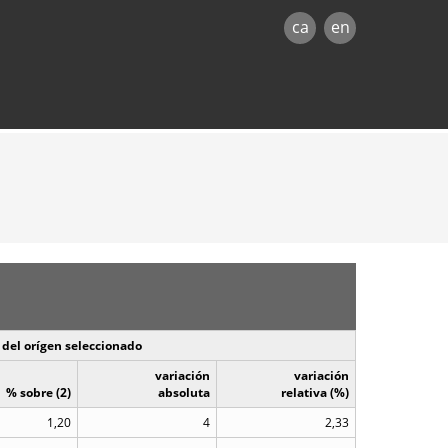
ca
en
 del orígen seleccionado
variación
variación
% sobre (2)
absoluta
relativa (%)
1,20
4
2,33