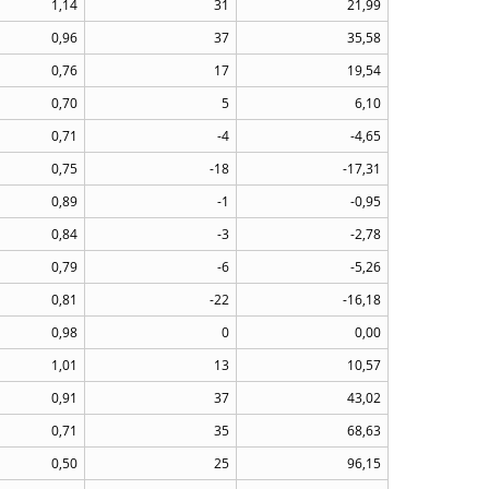
1,14
31
21,99
0,96
37
35,58
0,76
17
19,54
0,70
5
6,10
0,71
-4
-4,65
0,75
-18
-17,31
0,89
-1
-0,95
0,84
-3
-2,78
0,79
-6
-5,26
0,81
-22
-16,18
0,98
0
0,00
1,01
13
10,57
0,91
37
43,02
0,71
35
68,63
0,50
25
96,15