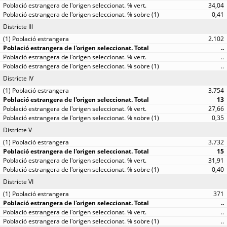
34,04
0,41
Districte III
2.102
..
..
..
Districte IV
3.754
13
27,66
0,35
Districte V
3.732
15
31,91
0,40
Districte VI
371
..
..
..