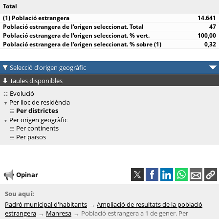
Total
14.641
47
100,00
0,32
Selecció d'origen geogràfic
Taules disponibles
Evolució
Per lloc de residència
Per districtes
Per origen geogràfic
Per continents
Per països
Opinar
Sou aquí:
Padró municipal d'habitants
Ampliació de resultats de la població
estrangera
Manresa
Població estrangera a 1 de gener. Per