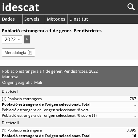
idescat
Dades
Serveis
Mètodes
L'Institut
Població estrangera a 1 de gener. Per districtes
Metodologia
Població estrangera a 1 de gener. Per districtes. 2022
Manresa
Origen geogràfic: Mali
Districte I
787
..
..
..
Districte II
3.895
16