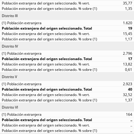
35,77
1,35
Distrito III
1.620
19
15,45
1,17
Distrito IV
2.796
17
13,82
0,61
Distrito V
2.923
40
32,52
1,37
Distrito VI
164
..
..
..