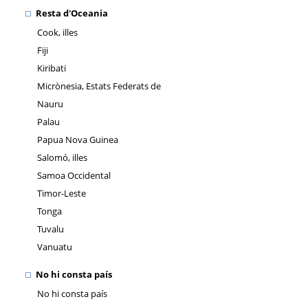
Resta d'Oceania
Cook, illes
Fiji
Kiribati
Micrònesia, Estats Federats de
Nauru
Palau
Papua Nova Guinea
Salomó, illes
Samoa Occidental
Timor-Leste
Tonga
Tuvalu
Vanuatu
No hi consta país
No hi consta país