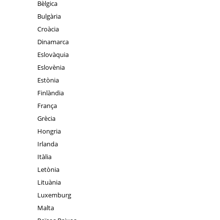
Bèlgica
Bulgària
Croàcia
Dinamarca
Eslovàquia
Eslovènia
Estònia
Finlàndia
França
Grècia
Hongria
Irlanda
Itàlia
Letònia
Lituània
Luxemburg
Malta