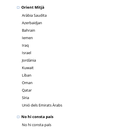
Orient Mitjà
Aràbia Saudita
Azerbaidjan
Bahrain
Iemen
Iraq
Israel
Jordània
Kuwait
Líban
Oman
Qatar
Síria
Unió dels Emirats Àrabs
No hi consta país
No hi consta país