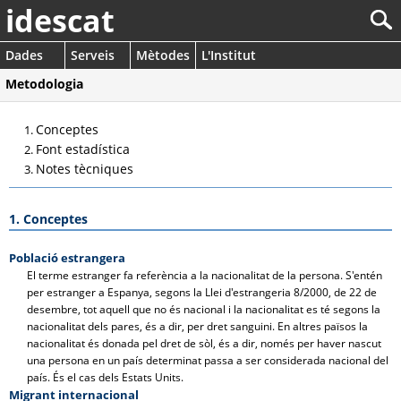
idescat
Dades
Serveis
Mètodes
L'Institut
Metodologia
Conceptes
Font estadística
Notes tècniques
1. Conceptes
Població estrangera
El terme estranger fa referència a la nacionalitat de la persona. S'entén
per estranger a Espanya, segons la Llei d'estrangeria 8/2000, de 22 de
desembre, tot aquell que no és nacional i la nacionalitat es té segons la
nacionalitat dels pares, és a dir, per dret sanguini. En altres països la
nacionalitat és donada pel dret de sòl, és a dir, només per haver nascut
una persona en un país determinat passa a ser considerada nacional del
país. És el cas dels Estats Units.
Migrant internacional