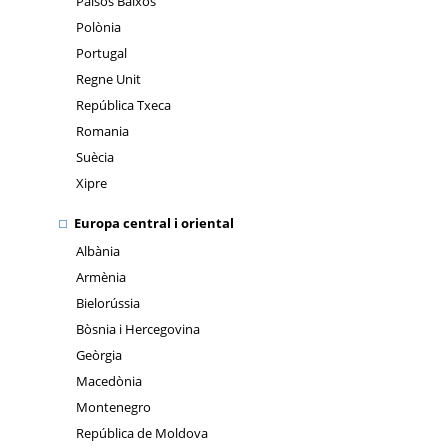
Països Baixos
Polònia
Portugal
Regne Unit
República Txeca
Romania
Suècia
Xipre
Europa central i oriental
Albània
Armènia
Bielorússia
Bòsnia i Hercegovina
Geòrgia
Macedònia
Montenegro
República de Moldova