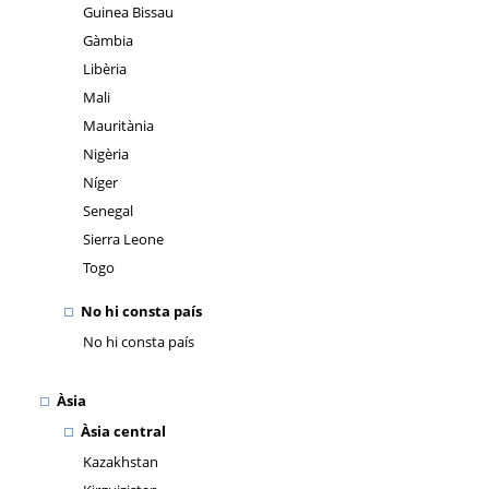
Guinea Bissau
Gàmbia
Libèria
Mali
Mauritània
Nigèria
Níger
Senegal
Sierra Leone
Togo
No hi consta país
No hi consta país
Àsia
Àsia central
Kazakhstan