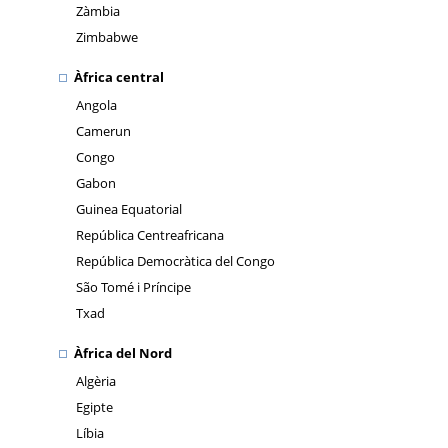
Zàmbia
Zimbabwe
Àfrica central
Angola
Camerun
Congo
Gabon
Guinea Equatorial
República Centreafricana
República Democràtica del Congo
São Tomé i Príncipe
Txad
Àfrica del Nord
Algèria
Egipte
Líbia