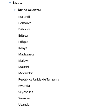
Àfrica
Àfrica oriental
Burundi
Comores
Djibouti
Eritrea
Etiòpia
Kenya
Madagascar
Malawi
Maurici
Moçambic
República Unida de Tanzània
Rwanda
Seychelles
Somàlia
Uganda