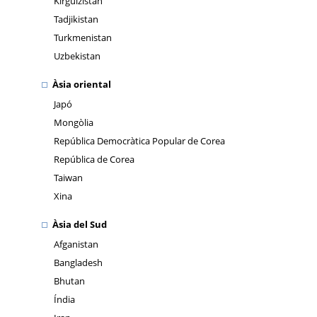
Kirguizistan
Tadjikistan
Turkmenistan
Uzbekistan
Àsia oriental
Japó
Mongòlia
República Democràtica Popular de Corea
República de Corea
Taiwan
Xina
Àsia del Sud
Afganistan
Bangladesh
Bhutan
Índia