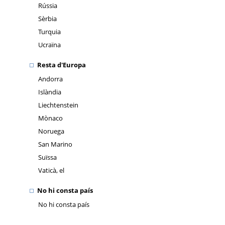
Rússia
Sèrbia
Turquia
Ucraïna
Resta d'Europa
Andorra
Islàndia
Liechtenstein
Mònaco
Noruega
San Marino
Suïssa
Vaticà, el
No hi consta país
No hi consta país