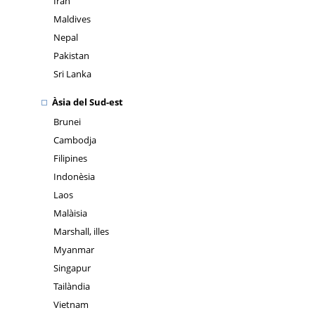
Iran
Maldives
Nepal
Pakistan
Sri Lanka
Àsia del Sud-est
Brunei
Cambodja
Filipines
Indonèsia
Laos
Malàisia
Marshall, illes
Myanmar
Singapur
Tailàndia
Vietnam