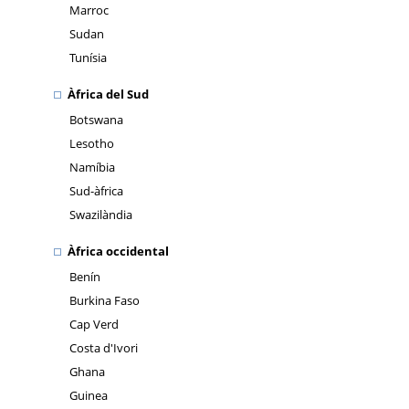
Marroc
Sudan
Tunísia
Àfrica del Sud
Botswana
Lesotho
Namíbia
Sud-àfrica
Swazilàndia
Àfrica occidental
Benín
Burkina Faso
Cap Verd
Costa d'Ivori
Ghana
Guinea