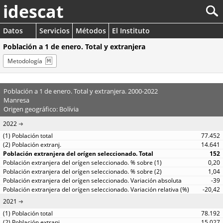
idescat
Datos
Servicios
Métodos
El Instituto
Población a 1 de enero. Total y extranjera
Metodología
Población a 1 de enero. Total y extranjera. 2000-2022
Manresa
Origen geográfico: Bolívia
2022
77.452
14.641
152
0,20
1,04
-39
-20,42
2021
78.192
15.027