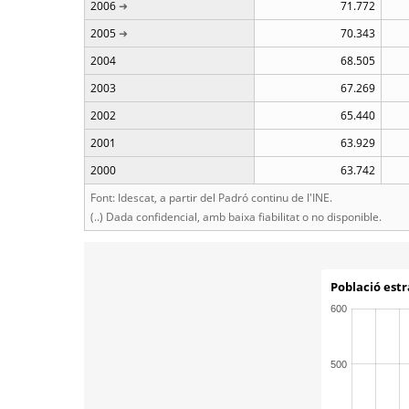
2006
71.772
2005
70.343
2004
68.505
2003
67.269
2002
65.440
2001
63.929
2000
63.742
Font: Idescat, a partir del Padró continu de l'INE.
(..) Dada confidencial, amb baixa fiabilitat o no disponible.