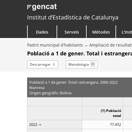
Institut d’Estadística de Catalunya
Dades
Serveis
Mètodes
L'Ins
Padró municipal d'habitants
Ampliació de resultat
Població a 1 de gener. Total i estranger
Descarregar
Metodologia
Població a 1 de gener. Total i estrangera. 2000-2022
Manresa
Origen geogràfic: Bolívia
(1) Població
total
2022
77.452