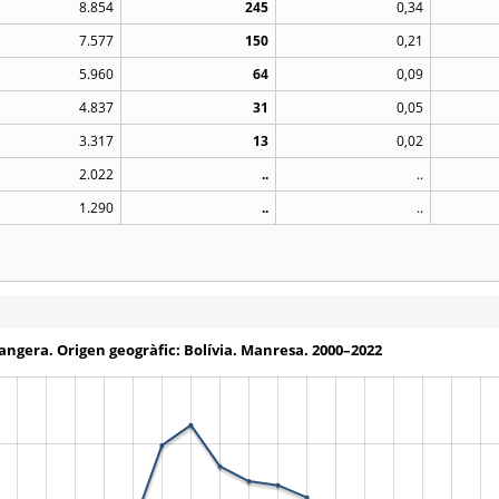
8.854
245
0,34
7.577
150
0,21
5.960
64
0,09
4.837
31
0,05
3.317
13
0,02
2.022
..
..
1.290
..
..