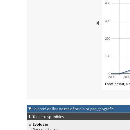
Selecció de lloc de residència o origen geogràfic
Taules disponibles
Evolució
Per edat i sexe