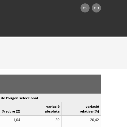
es
en
de l'origen seleccionat
variació
variació
% sobre (2)
absoluta
relativa (%)
1,04
-39
-20,42