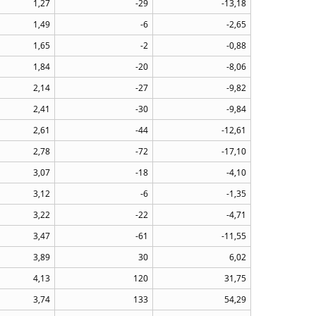
1,27
-29
-13,18
1,49
-6
-2,65
1,65
-2
-0,88
1,84
-20
-8,06
2,14
-27
-9,82
2,41
-30
-9,84
2,61
-44
-12,61
2,78
-72
-17,10
3,07
-18
-4,10
3,12
-6
-1,35
3,22
-22
-4,71
3,47
-61
-11,55
3,89
30
6,02
4,13
120
31,75
3,74
133
54,29