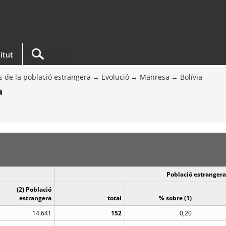
titut
s de la població estrangera
Evolució
Manresa
Bolívia
a
Població estrangera 
(2) Població
estrangera
total
% sobre (1)
14.641
152
0,20