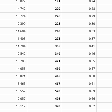
15.027
191
0,24
14.742
220
0,28
13.724
226
0,29
12.399
228
0,30
11.604
248
0,33
11.403
275
0,37
11.704
305
0,41
12.542
349
0,46
13.700
421
0,55
14.053
439
0,57
13.821
445
0,58
13.465
467
0,61
13.557
528
0,69
12.057
498
0,66
10.117
378
0,52