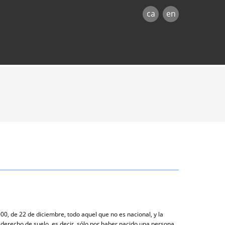
ca
en
00, de 22 de diciembre, todo aquel que no es nacional, y la
l derecho de suelo, es decir, sólo por haber nacido una persona