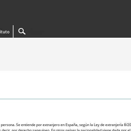
tituto
a persona. Se entiende por extranjero en España, según la Ley de extranjería 8/20
s decir, por derecho sanguíneo. En otros países la nacionalidad viene dada por e