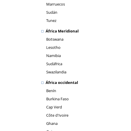
Marruecos
Sudán
Tunez
África Meridional
Botswana
Lesotho
Namibia
Sudáfrica
Swazilandia
África occidental
Benín
Burkina Faso
Cap Verd
Côte d'Ivoire
Ghana